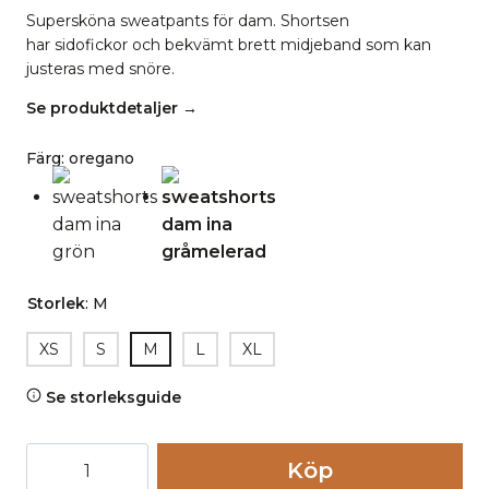
Supersköna sweatpants för dam.
Shortsen
har sidofickor och bekvämt brett midjeband som kan
justeras med snöre.
Se produktdetaljer →
Färg
:
oregano
Storlek
:
M
XS
S
M
L
XL
Se storleksguide
Sweatshorts
Köp
dam