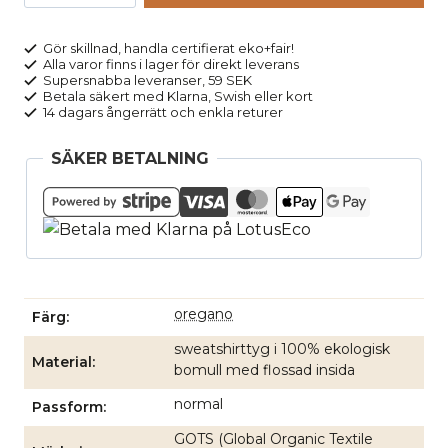
INA
grön
Gör skillnad, handla certifierat eko+fair!
Alla varor finns i lager för direkt leverans
mängd
Supersnabba leveranser, 59 SEK
Betala säkert med Klarna, Swish eller kort
14 dagars ångerrätt och enkla returer
SÄKER BETALNING
oregano
Färg
sweatshirttyg i 100% ekologisk
Material
bomull med flossad insida
normal
Passform
GOTS (Global Organic Textile