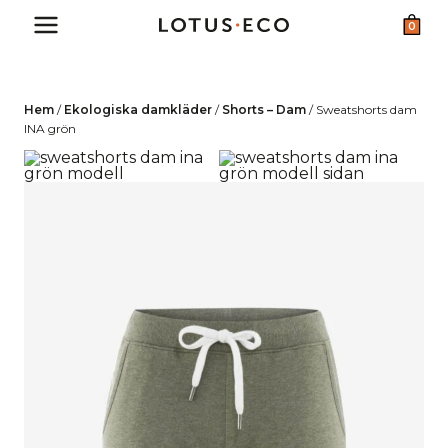
Skip
0
to
content
Hem
/
Ekologiska damkläder
/
Shorts – Dam
/
Sweatshorts dam
INA grön