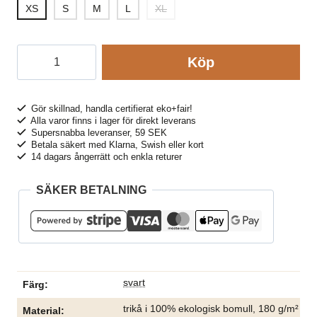
XS
S
M
L
XL
T-
Köp
shirt
bas
VISBY
Gör skillnad, handla certifierat eko+fair!
Alla varor finns i lager för direkt leverans
svart
Supersnabba leveranser, 59 SEK
mängd
Betala säkert med Klarna, Swish eller kort
14 dagars ångerrätt och enkla returer
SÄKER BETALNING
svart
Färg
trikå i 100% ekologisk bomull, 180 g/m²
Material