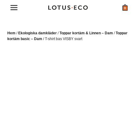
Skip
0
to
content
Hem
/
Ekologiska damkläder
/
Toppar kortäm & Linnen – Dam
/
Toppar
kortäm basic – Dam
/
T-shirt bas VISBY svart