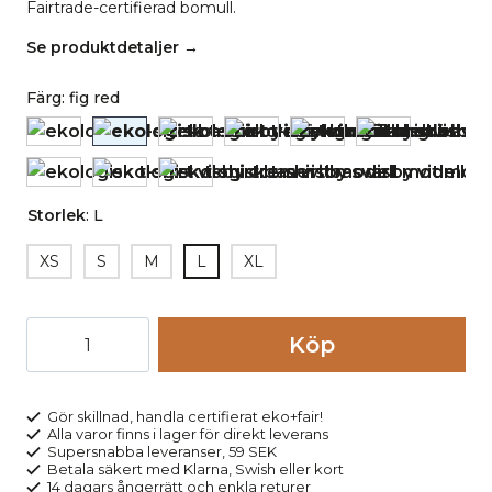
Fairtrade-certifierad bomull.
Se produktdetaljer →
Färg
:
fig red
Storlek
:
L
XS
S
M
L
XL
T-
Köp
shirt
bas
VISBY
Gör skillnad, handla certifierat eko+fair!
Alla varor finns i lager för direkt leverans
vinröd
Supersnabba leveranser, 59 SEK
mängd
Betala säkert med Klarna, Swish eller kort
14 dagars ångerrätt och enkla returer