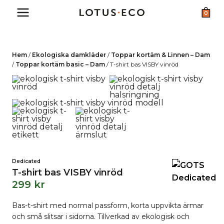
Skip
0
to
content
Hem
/
Ekologiska damkläder
/
Toppar kortäm & Linnen – Dam
/
Toppar kortäm basic – Dam
/
T-shirt bas VISBY vinröd
Dedicated
T-shirt bas VISBY vinröd
299
kr
Bas-t-shirt med normal passform, korta uppvikta ärmar
och små slitsar i sidorna. Tillverkad av ekologisk och