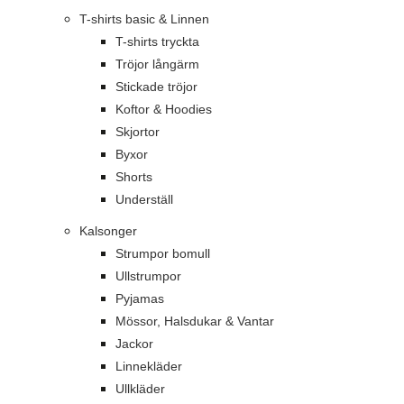
T-shirts basic & Linnen
T-shirts tryckta
Tröjor långärm
Stickade tröjor
Koftor & Hoodies
Skjortor
Byxor
Shorts
Underställ
Kalsonger
Strumpor bomull
Ullstrumpor
Pyjamas
Mössor, Halsdukar & Vantar
Jackor
Linnekläder
Ullkläder