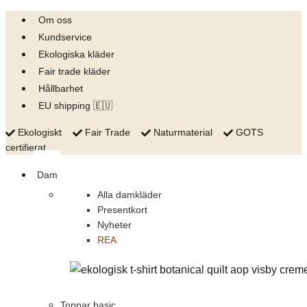
Skip
Om oss
to
Kundservice
content
Ekologiska kläder
Fair trade kläder
Hållbarhet
EU shipping 🇪🇺
Ekologiskt
Fair Trade
Naturmaterial
GOTS
certifierat
Dam
Alla damkläder
Presentkort
Nyheter
REA
Toppar basic