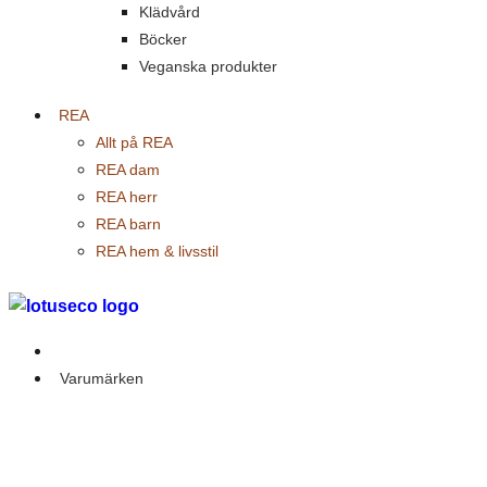
Klädvård
Böcker
Veganska produkter
REA
Allt på REA
REA dam
REA herr
REA barn
REA hem & livsstil
Outlet
Varumärken