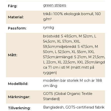
green stripes
Färg
trikå i 100% ekologisk bomull, 160
Material
g/m²
rymlig
Passform
bröstvidd: S 49,5cm, M 52cm, L
54,5cm, XL 57cm, XXL
59,5cm;midjebredd: S 47,5cm, M
50cm, L 52,5cm, XL 55cm, XXL
Mått
57,5cm;ärmlängd: S 21cm, M 21,5cm,
L 22cm, XL 22,5cm, XXL 23cm;längd
ca 71 cm i stl M (mätt mitt på
ryggen)
modellen bär storlek M och är 188
Modellbild
cm lång
GOTS (Global Organic Textile
Märkningar
Standard)
Bangladesh, GOTS-certifierad fabrik
Tillverkning