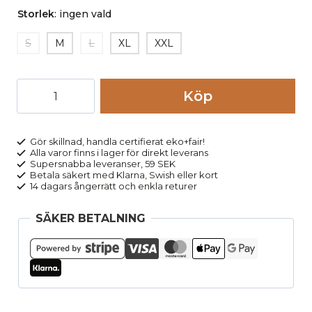
Storlek
:
ingen vald
S
M
L
XL
XXL
T-
Köp
shirt
rymlig
basic
Gör skillnad, handla certifierat eko+fair!
Alla varor finns i lager för direkt leverans
SPICE
Supersnabba leveranser, 59 SEK
grön
Betala säkert med Klarna, Swish eller kort
14 dagars ångerrätt och enkla returer
randig
mängd
SÄKER BETALNING