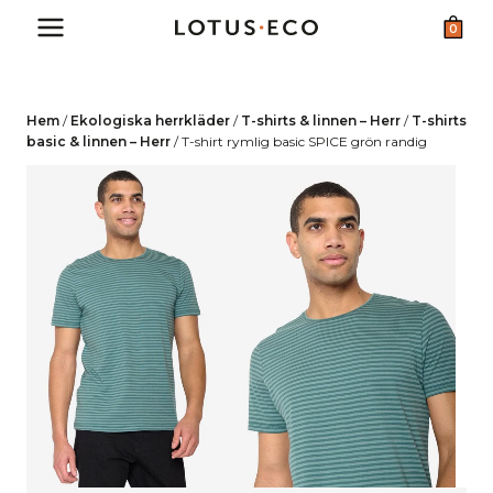
Skip
0
to
content
Hem
/
Ekologiska herrkläder
/
T-shirts & linnen – Herr
/
T-shirts
basic & linnen – Herr
/
T-shirt rymlig basic SPICE grön randig