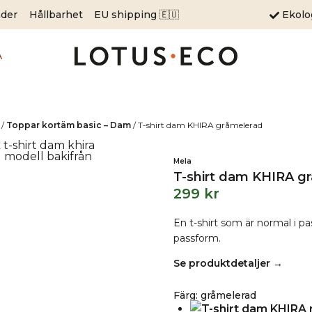
äder
Hållbarhet
EU shipping 🇪🇺
Ekol
A
/
Toppar kortäm basic – Dam
/
T-shirt dam KHIRA gråmelerad
Mela
T-shirt dam KHIRA g
299
kr
En t-shirt som är normal i 
passform.
Se produktdetaljer →
Färg
:
gråmelerad