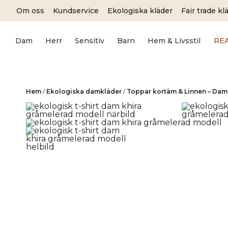
Skip
Om oss
Kundservice
Ekologiska kläder
Fair trade kl
to
content
Dam
Herr
Sensitiv
Barn
Hem & Livsstil
RE
Hem
/
Ekologiska damkläder
/
Toppar kortäm & Linnen – Dam