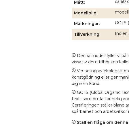
ca 60 
Mått
modell
Modellbild
GOTS (G
Märkningar
Indien,
Tillverkning
Denna modell fyller vi på s
vissa av dem tillhöra en kol
Vid odling av ekologisk b
konstgödning eller genmanipul
dig som kund.
GOTS (Global Organic Texti
textil som omfattar hela proc
Certifieringen ställer bland
spårbarhet och arbetsvillkor 
Ställ en fråga om denna