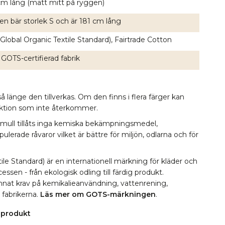
cm lång (mätt mitt på ryggen)
en bär storlek S och är 181 cm lång
lobal Organic Textile Standard), Fairtrade Cotton
 GOTS-certifierad fabrik
å länge den tillverkas. Om den finns i flera färger kan
lektion som inte återkommer.
omull tillåts inga kemiska bekämpningsmedel,
erade råvaror vilket är bättre för miljön, odlarna och för
le Standard) är en internationell märkning för kläder och
essen - från ekologisk odling till färdig produkt.
 annat krav på kemikalieanvändning, vattenrening,
i fabrikerna.
Läs mer om GOTS-märkningen
.
 produkt