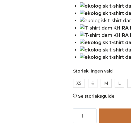
Storlek
:
ingen vald
XS
S
M
L
Se storleksguide
T-
shirt
dam