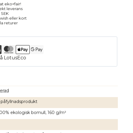
at eko+fair!
rekt leverans
9 SEK
ish eller kort
la returer
erad
 påfyllnadsprodukt
 100% ekologisk bomull, 160 g/m²