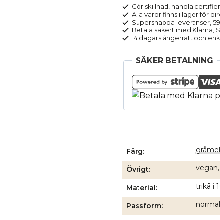
KHIRA
Gör skillnad, handla certifier
Alla varor finns i lager för di
gråmelerad
Supersnabba leveranser, 5
mängd
Betala säkert med Klarna, Sw
14 dagars ångerrätt och enk
SÄKER BETALNING
gråmel
Färg
vegan,
Övrigt
trikå i
Material
normal
Passform