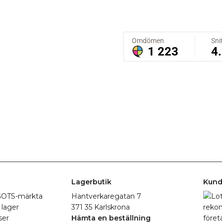
Lagerbutik
Kund
r GOTS-märkta
Hantverkaregatan 7
 lager
371 35 Karlskrona
ser
Hämta en beställning