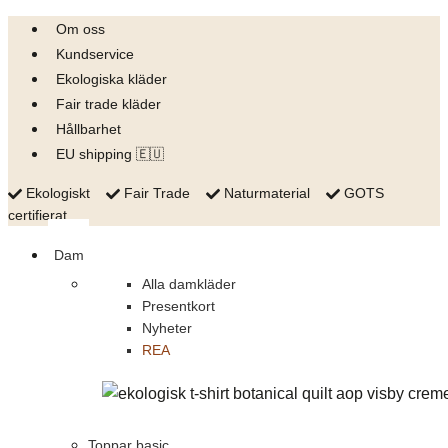
Skip
Om oss
to
Kundservice
content
Ekologiska kläder
Fair trade kläder
Hållbarhet
EU shipping 🇪🇺
Ekologiskt
Fair Trade
Naturmaterial
GOTS
certifierat
Dam
Alla damkläder
Presentkort
Nyheter
REA
Toppar basic