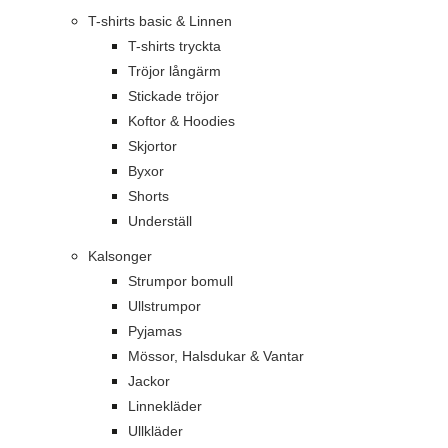
T-shirts basic & Linnen
T-shirts tryckta
Tröjor långärm
Stickade tröjor
Koftor & Hoodies
Skjortor
Byxor
Shorts
Underställ
Kalsonger
Strumpor bomull
Ullstrumpor
Pyjamas
Mössor, Halsdukar & Vantar
Jackor
Linnekläder
Ullkläder