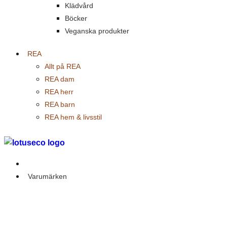
Klädvård
Böcker
Veganska produkter
REA
Allt på REA
REA dam
REA herr
REA barn
REA hem & livsstil
Outlet
Varumärken