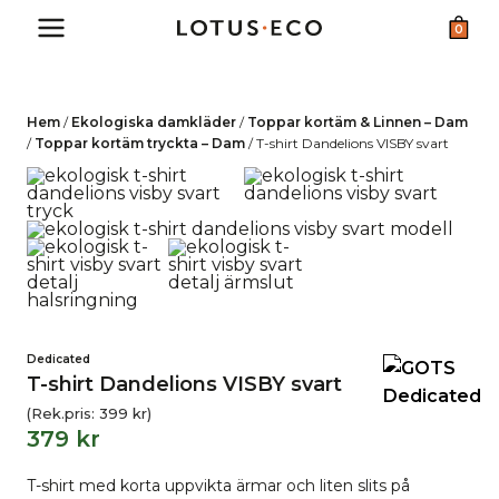
Skip
0
to
content
Hem
/
Ekologiska damkläder
/
Toppar kortäm & Linnen – Dam
/
Toppar kortäm tryckta – Dam
/
T-shirt Dandelions VISBY svart
Dedicated
T-shirt Dandelions VISBY svart
(Rek.pris:
399
kr
)
379
kr
T-shirt med korta uppvikta ärmar och liten slits på