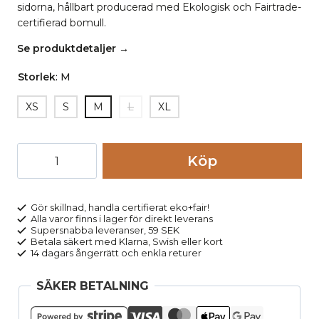
sidorna, hållbart producerad med Ekologisk och Fairtrade-
certifierad bomull.
Se produktdetaljer →
Storlek
:
M
XS
S
M
L
XL
T-
Köp
shirt
Dandelions
VISBY
Gör skillnad, handla certifierat eko+fair!
Alla varor finns i lager för direkt leverans
svart
Supersnabba leveranser, 59 SEK
mängd
Betala säkert med Klarna, Swish eller kort
14 dagars ångerrätt och enkla returer
SÄKER BETALNING