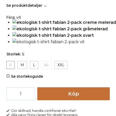
Se produktdetaljer →
Färg
:
vit
Storlek
:
S
S
M
L
XL
XXL
Se storleksguide
T-
Köp
shirt
FABIAN
2-
Gör skillnad, handla certifierat eko+fair!
Alla varor finns i lager för direkt leverans