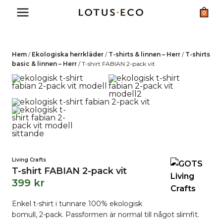
Skip
0
to
content
Hem
/
Ekologiska herrkläder
/
T-shirts & linnen – Herr
/
T-shirts
basic & linnen – Herr
/
T-shirt FABIAN 2-pack vit
Living Crafts
T-shirt FABIAN 2-pack vit
399
kr
Enkel t-shirt i tunnare 100% ekologisk
bomull, 2-pack. Passformen är normal till något slimfit.