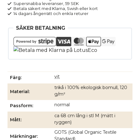
pack
Supersnabba leveranser, 59 SEK
vit
Betala säkert med Klarna, Swish eller kort
14 dagars ångerrätt och enkla returer
mängd
SÄKER BETALNING
vit
Färg
trikå i 100% ekologisk bomull, 120
Material
g/m²
normal
Passform
ca 68 cm lång i stl M (mätt i
Mått
ryggen)
GOTS (Global Organic Textile
Märkningar
Standard)