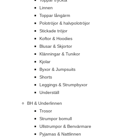
Toppar tryckta
Linnen
Toppar långärm
Polotröjor & halvpolotröjor
Stickade tröjor
Koftor & Hoodies
Blusar & Skjortor
Klänningar & Tunikor
Kjolar
Byxor & Jumpsuits
Shorts
Leggings & Strumpbyxor
Underställ
BH & Underlinnen
Trosor
Strumpor bomull
Ullstrumpor & Benvärmare
Pyjamas & Nattlinnen