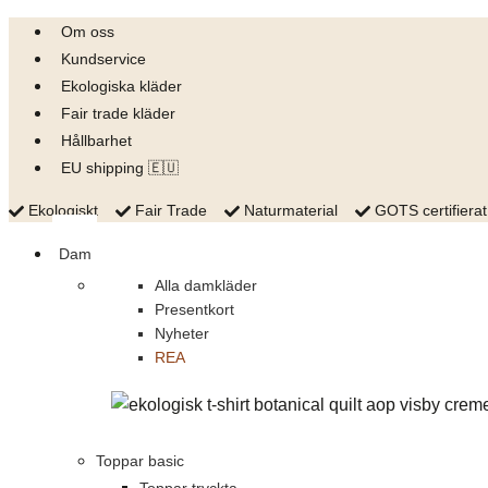
Skip
Om oss
to
Kundservice
content
Ekologiska kläder
Fair trade kläder
Hållbarhet
EU shipping 🇪🇺
Ekologiskt
Fair Trade
Naturmaterial
GOTS certifierat
Dam
Alla damkläder
Presentkort
Nyheter
REA
Toppar basic