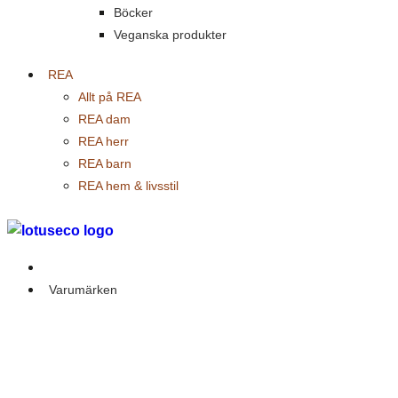
Böcker
Veganska produkter
REA
Allt på REA
REA dam
REA herr
REA barn
REA hem & livsstil
Outlet
Varumärken