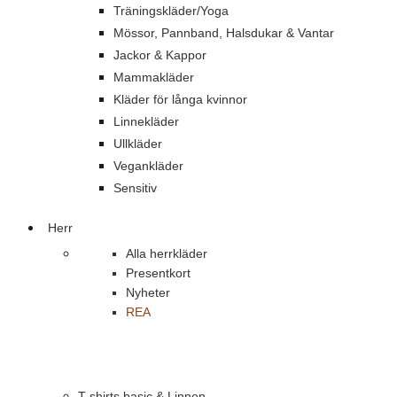
Träningskläder/Yoga
Mössor, Pannband, Halsdukar & Vantar
Jackor & Kappor
Mammakläder
Kläder för långa kvinnor
Linnekläder
Ullkläder
Vegankläder
Sensitiv
Herr
Alla herrkläder
Presentkort
Nyheter
REA
T-shirts basic & Linnen