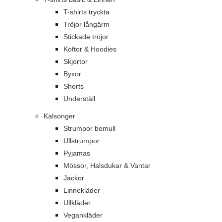
T-shirts tryckta
Tröjor långärm
Stickade tröjor
Koftor & Hoodies
Skjortor
Byxor
Shorts
Underställ
Kalsonger
Strumpor bomull
Ullstrumpor
Pyjamas
Mössor, Halsdukar & Vantar
Jackor
Linnekläder
Ullkläder
Vegankläder