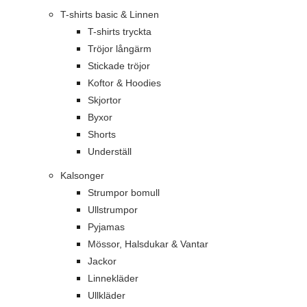
T-shirts basic & Linnen
T-shirts tryckta
Tröjor långärm
Stickade tröjor
Koftor & Hoodies
Skjortor
Byxor
Shorts
Underställ
Kalsonger
Strumpor bomull
Ullstrumpor
Pyjamas
Mössor, Halsdukar & Vantar
Jackor
Linnekläder
Ullkläder