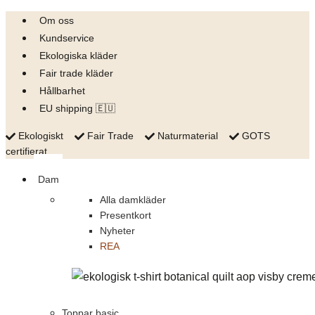
Skip
Om oss
to
Kundservice
content
Ekologiska kläder
Fair trade kläder
Hållbarhet
EU shipping 🇪🇺
Ekologiskt
Fair Trade
Naturmaterial
GOTS
certifierat
Dam
Alla damkläder
Presentkort
Nyheter
REA
Toppar basic