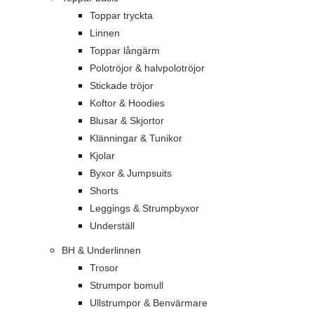
Toppar tryckta
Linnen
Toppar långärm
Polotröjor & halvpolotröjor
Stickade tröjor
Koftor & Hoodies
Blusar & Skjortor
Klänningar & Tunikor
Kjolar
Byxor & Jumpsuits
Shorts
Leggings & Strumpbyxor
Underställ
BH & Underlinnen
Trosor
Strumpor bomull
Ullstrumpor & Benvärmare