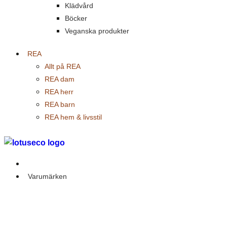
Klädvård
Böcker
Veganska produkter
REA
Allt på REA
REA dam
REA herr
REA barn
REA hem & livsstil
Outlet
Varumärken