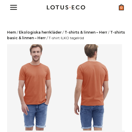
Skip
0
to
content
Hem
/
Ekologiska herrkläder
/
T-shirts & linnen – Herr
/
T-shirts
basic & linnen – Herr
/
T-shirt ILKO tegelröd