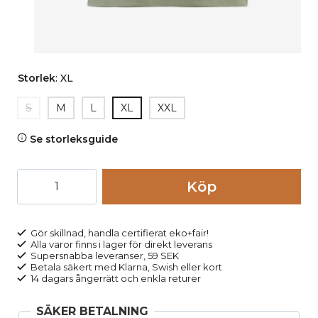
Storlek
:
XL
S
M
L
XL
XXL
Se storleksguide
T-
Köp
shirt
ILKO
tegelröd
Gör skillnad, handla certifierat eko+fair!
Alla varor finns i lager för direkt leverans
mängd
Supersnabba leveranser, 59 SEK
Betala säkert med Klarna, Swish eller kort
14 dagars ångerrätt och enkla returer
SÄKER BETALNING