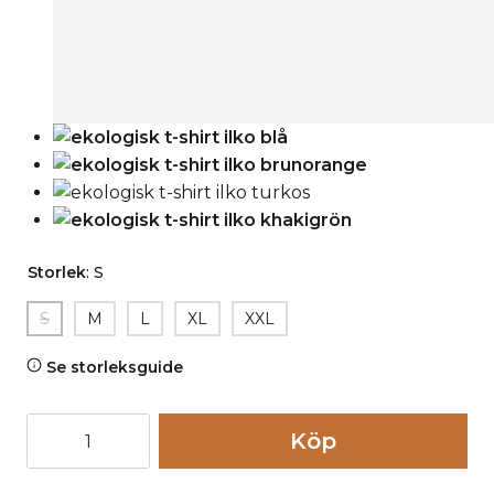
Storlek
:
S
S
M
L
XL
XXL
Se storleksguide
T-
Köp
shirt
ILKO