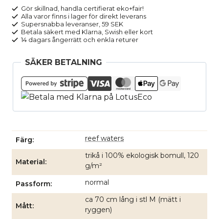
turkos
Gör skillnad, handla certifierat eko+fair!
Alla varor finns i lager för direkt leverans
mängd
Supersnabba leveranser, 59 SEK
Betala säkert med Klarna, Swish eller kort
14 dagars ångerrätt och enkla returer
SÄKER BETALNING
reef waters
Färg
trikå i 100% ekologisk bomull, 120
Material
g/m²
normal
Passform
ca 70 cm lång i stl M (mätt i
Mått
ryggen)