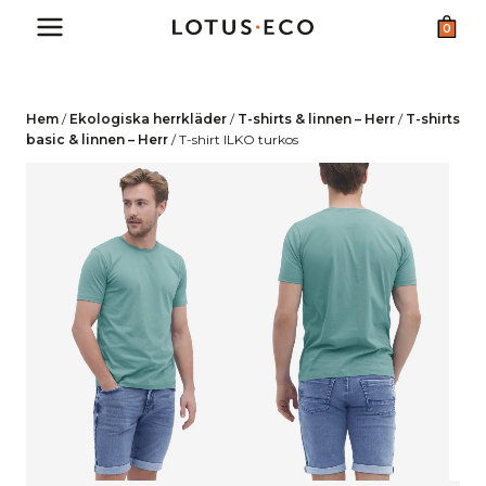
Skip
0
to
content
Hem
/
Ekologiska herrkläder
/
T-shirts & linnen – Herr
/
T-shirts
basic & linnen – Herr
/
T-shirt ILKO turkos