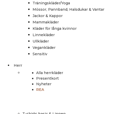
Träningskläder/Yoga
Mössor, Pannband, Halsdukar & Vantar
Jackor & Kappor
Mammakläder
Kläder för långa kvinnor
Linnekläder
Ullkläder
Vegankläder
Sensitiv
Herr
Alla herrkläder
Presentkort
Nyheter
REA
T-shirts basic & Linnen