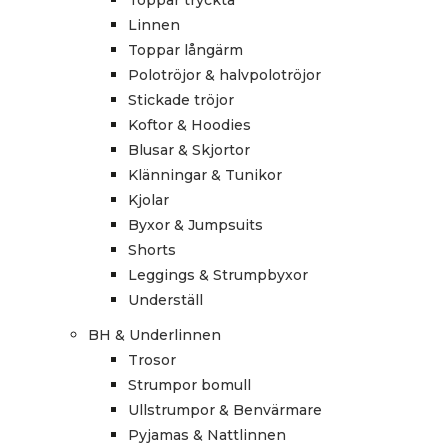
Toppar tryckta
Linnen
Toppar långärm
Polotröjor & halvpolotröjor
Stickade tröjor
Koftor & Hoodies
Blusar & Skjortor
Klänningar & Tunikor
Kjolar
Byxor & Jumpsuits
Shorts
Leggings & Strumpbyxor
Underställ
BH & Underlinnen
Trosor
Strumpor bomull
Ullstrumpor & Benvärmare
Pyjamas & Nattlinnen