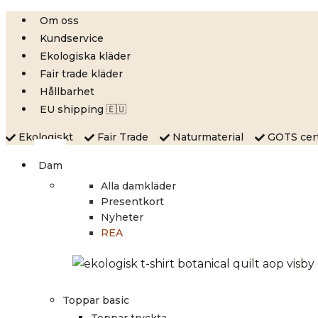
Skip
Om oss
to
Kundservice
content
Ekologiska kläder
Fair trade kläder
Hållbarhet
EU shipping 🇪🇺
Ekologiskt
Fair Trade
Naturmaterial
GOTS certi
Dam
Alla damkläder
Presentkort
Nyheter
REA
Toppar basic