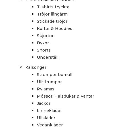
T-shirts tryckta
Tröjor långärm
Stickade tröjor
Koftor & Hoodies
Skjortor
Byxor
Shorts
Underställ
Kalsonger
Strumpor bomull
Ullstrumpor
Pyjamas
Mössor, Halsdukar & Vantar
Jackor
Linnekläder
Ullkläder
Vegankläder