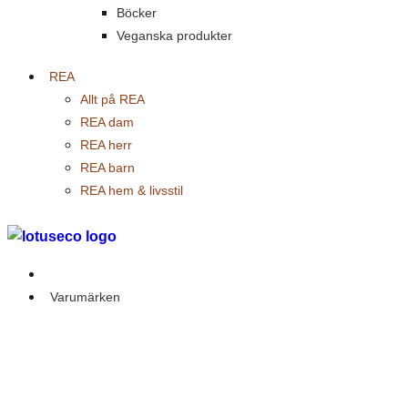
Böcker
Veganska produkter
REA
Allt på REA
REA dam
REA herr
REA barn
REA hem & livsstil
Outlet
Varumärken