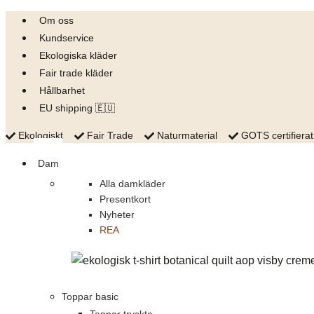
Skip
Om oss
to
Kundservice
content
Ekologiska kläder
Fair trade kläder
Hållbarhet
EU shipping 🇪🇺
Ekologiskt
Fair Trade
Naturmaterial
GOTS certifierat
Dam
Alla damkläder
Presentkort
Nyheter
REA
Toppar basic