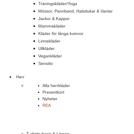
Träningskläder/Yoga
Mössor, Pannband, Halsdukar & Vantar
Jackor & Kappor
Mammakläder
Kläder för långa kvinnor
Linnekläder
Ullkläder
Vegankläder
Sensitiv
Herr
Alla herrkläder
Presentkort
Nyheter
REA
T-shirts basic & Linnen