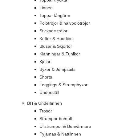
Toppar tryckta
Linnen
Toppar långärm
Polotröjor & halvpolotröjor
Stickade tröjor
Koftor & Hoodies
Blusar & Skjortor
Klänningar & Tunikor
Kjolar
Byxor & Jumpsuits
Shorts
Leggings & Strumpbyxor
Underställ
BH & Underlinnen
Trosor
Strumpor bomull
Ullstrumpor & Benvärmare
Pyjamas & Nattlinnen