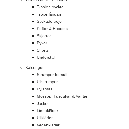
T-shirts tryckta
Tröjor långärm
Stickade tröjor
Koftor & Hoodies
Skjortor
Byxor
Shorts
Underställ
Kalsonger
Strumpor bomull
Ullstrumpor
Pyjamas
Mössor, Halsdukar & Vantar
Jackor
Linnekläder
Ullkläder
Vegankläder