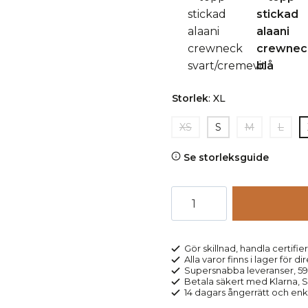
Storlek
:
XL
XS
S
M
L
Se storleksguide
Topp
stickad
ALAANI
CREWNECK
Gör skillnad, handla certifier
Alla varor finns i lager för di
svart/cremevit
Supersnabba leveranser, 5
mängd
Betala säkert med Klarna, Sw
14 dagars ångerrätt och enk