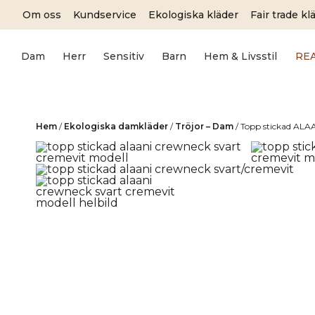
Skip
Om oss
Kundservice
Ekologiska kläder
Fair trade kl
to
content
Dam
Herr
Sensitiv
Barn
Hem & Livsstil
RE
Hem
/
Ekologiska damkläder
/
Tröjor – Dam
/
Topp stickad ALA