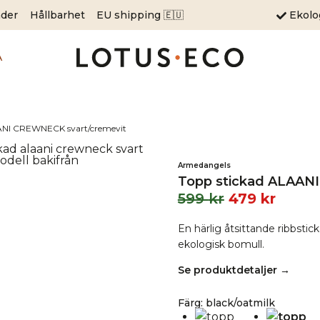
äder
Hållbarhet
EU shipping 🇪🇺
Ekol
A
ANI CREWNECK svart/cremevit
Armedangels
Topp stickad ALAAN
599
kr
479
kr
En härlig åtsittande ribbsti
ekologisk bomull.
Se produktdetaljer →
Färg
:
black/oatmilk