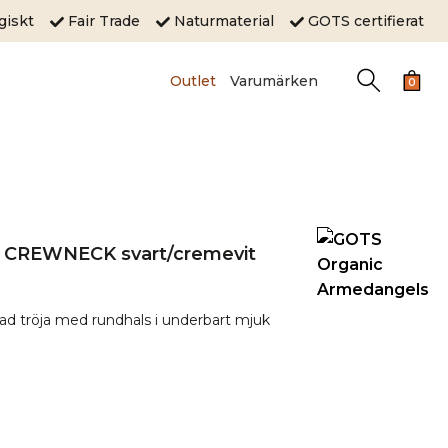
ogiskt
Fair Trade
Naturmaterial
GOTS certifierat
Outlet
Varumärken
0
I CREWNECK svart/cremevit
ckad tröja med rundhals i underbart mjuk