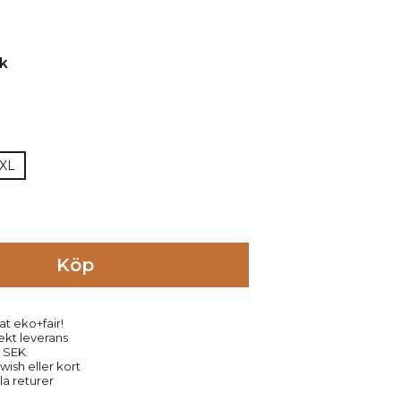
XL
Köp
at eko+fair!
rekt leverans
9 SEK
ish eller kort
la returer