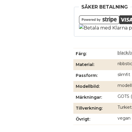
SÄKER BETALNING
black/
Färg
ribbst
Material
slimfit
Passform
modell
Modellbild
GOTS (
Märkningar
Turkiet
Tillverkning
vegan
Övrigt