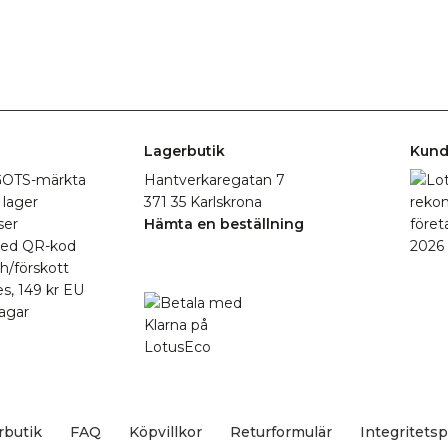
Lagerbutik
Kund
r GOTS-märkta
Hantverkaregatan 7
 lager
371 35 Karlskrona
ser
Hämta en beställning
med QR-kod
h/förskott
es, 149 kr EU
agar
rbutik
FAQ
Köpvillkor
Returformulär
Integritetsp