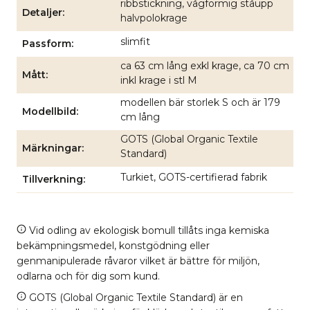
ribbstickning, vågformig ståupp
Detaljer
halvpolokrage
slimfit
Passform
ca 63 cm lång exkl krage, ca 70 cm
Mått
inkl krage i stl M
modellen bär storlek S och är 179
Modellbild
cm lång
GOTS (Global Organic Textile
Märkningar
Standard)
Turkiet, GOTS-certifierad fabrik
Tillverkning
Vid odling av ekologisk bomull tillåts inga kemiska
bekämpningsmedel, konstgödning eller
genmanipulerade råvaror vilket är bättre för miljön,
odlarna och för dig som kund.
GOTS (Global Organic Textile Standard) är en