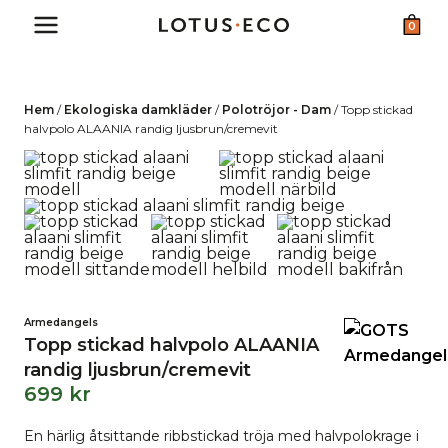
Skip
0
to
content
Hem
/
Ekologiska damkläder
/
Polotröjor - Dam
/
Topp stickad
halvpolo ALAANIA randig ljusbrun/cremevit
Armedangels
Topp stickad halvpolo ALAANIA
randig ljusbrun/cremevit
699
kr
En härlig åtsittande ribbstickad tröja med halvpolokrage i