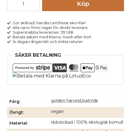
Topp
Köp
stickad
halvpolo
ALAANIA
Gör skillnad, handla certifierat eko+fair!
Alla varor finns i lager för direkt leverans
randig
Supersnabba leveranser, 59 SEK
ljusbrun/cremevit
Betala säkert med Klarna, Swish eller kort
14 dagars ångerrätt och enkla returer
mängd
SÄKER BETALNING
golden harvest/oatmilk
Färg
vegan
Övrigt
ribbstickad i 100% ekologisk bomull
Material