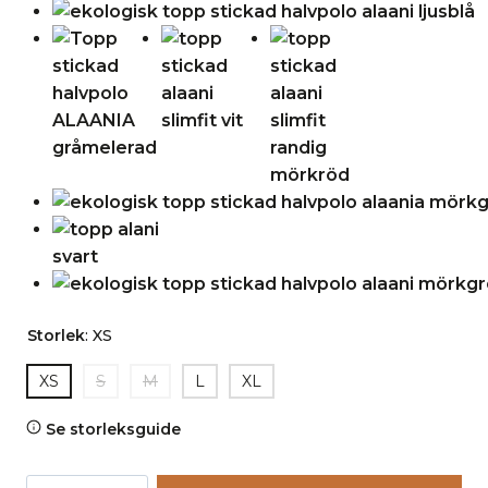
Storlek
:
XS
XS
S
M
L
XL
Se storleksguide