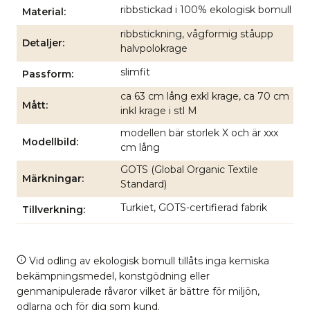
ribbstickad i 100% ekologisk bomull
Material
ribbstickning, vågformig ståupp
Detaljer
halvpolokrage
slimfit
Passform
ca 63 cm lång exkl krage, ca 70 cm
Mått
inkl krage i stl M
modellen bär storlek X och är xxx
Modellbild
cm lång
GOTS (Global Organic Textile
Märkningar
Standard)
Turkiet, GOTS-certifierad fabrik
Tillverkning
Vid odling av ekologisk bomull tillåts inga kemiska
bekämpningsmedel, konstgödning eller
genmanipulerade råvaror vilket är bättre för miljön,
odlarna och för dig som kund.