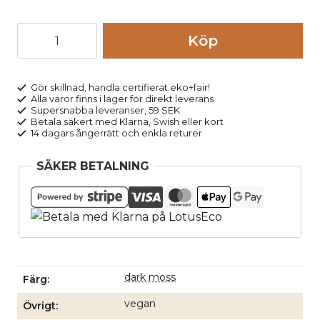
Topp
Köp
stickad
halvpolo
ALAANIA
Gör skillnad, handla certifierat eko+fair!
Alla varor finns i lager för direkt leverans
grön
Supersnabba leveranser, 59 SEK
mängd
Betala säkert med Klarna, Swish eller kort
14 dagars ångerrätt och enkla returer
SÄKER BETALNING
dark moss
Färg
vegan
Övrigt