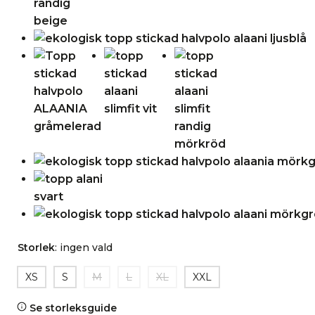
Storlek
:
ingen vald
XS
S
M
L
XL
XXL
Se storleksguide