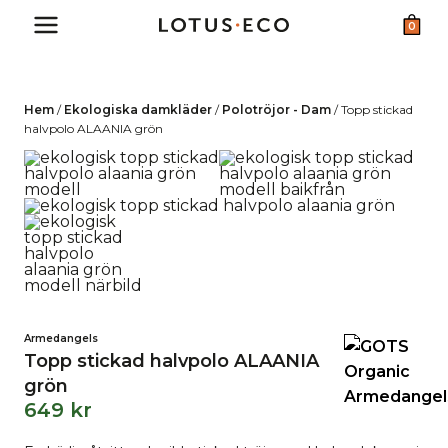
Skip
0
to
content
Hem
/
Ekologiska damkläder
/
Polotröjor - Dam
/
Topp stickad
halvpolo ALAANIA grön
Armedangels
Topp stickad halvpolo ALAANIA
grön
649
kr