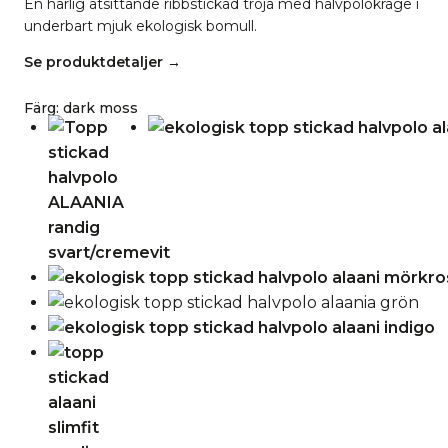
En härlig åtsittande ribbstickad tröja med halvpolokrage i
underbart mjuk ekologisk bomull.
Se produktdetaljer →
Färg
:
dark moss