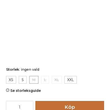
Storlek
:
ingen vald
XS
S
M
L
XL
XXL
Se storleksguide
Topp
Köp