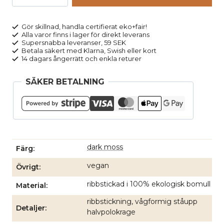
stickad
halvpolo
ALAANIA
Gör skillnad, handla certifierat eko+fair!
Alla varor finns i lager för direkt leverans
grön
Supersnabba leveranser, 59 SEK
mängd
Betala säkert med Klarna, Swish eller kort
14 dagars ångerrätt och enkla returer
SÄKER BETALNING
dark moss
Färg
vegan
Övrigt
ribbstickad i 100% ekologisk bomull
Material
ribbstickning, vågformig ståupp
Detaljer
halvpolokrage