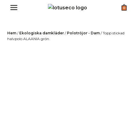
Skip
0
to
content
Hem
/
Ekologiska damkläder
/
Polotröjor - Dam
/
Topp stickad
halvpolo ALAANIA grön