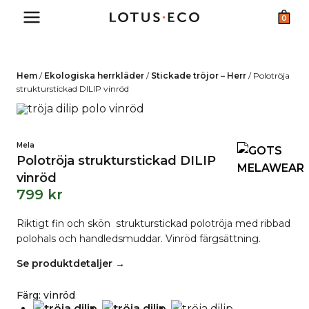
Skip
0
to
content
Hem
/
Ekologiska herrkläder
/
Stickade tröjor – Herr
/
Polotröja
strukturstickad DILIP vinröd
Mela
Polotröja strukturstickad DILIP
vinröd
799
kr
Riktigt fin och skön strukturstickad polotröja med ribbad
polohals och handledsmuddar. Vinröd färgsättning.
Se produktdetaljer →
Färg
:
vinröd