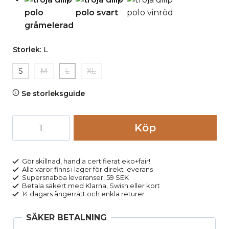
Storlek
:
L
S
M
L
XL
Se storleksguide
Polotröja
Köp
strukturstickad
DILIP
vinröd
Gör skillnad, handla certifierat eko+fair!
Alla varor finns i lager för direkt leverans
mängd
Supersnabba leveranser, 59 SEK
Betala säkert med Klarna, Swish eller kort
14 dagars ångerrätt och enkla returer
SÄKER BETALNING