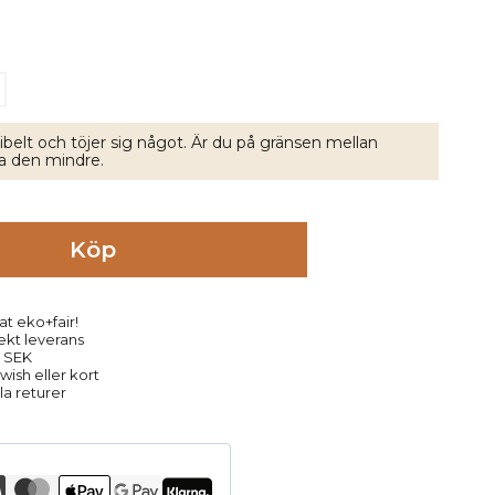
ibelt och töjer sig något. Är du på gränsen mellan
lja den mindre.
Köp
at eko+fair!
rekt leverans
9 SEK
ish eller kort
la returer