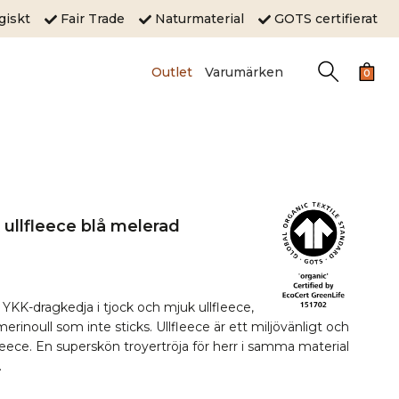
ogiskt
Fair Trade
Naturmaterial
GOTS certifierat
Outlet
Varumärken
0
 ullfleece blå melerad
 YKK-dragkedja i tjock och mjuk ullfleece,
erinoull som inte sticks. Ullfleece är ett miljövänligt och
etfleece. En superskön troyertröja för herr i samma material
.