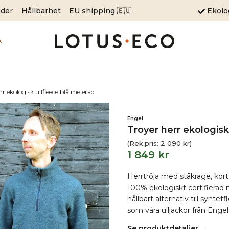
äder
Hållbarhet
EU shipping 🇪🇺
Ekol
A
rr ekologisk ullfleece blå melerad
Engel
Troyer herr ekologisk
(Rek.pris:
2 090
kr
)
1 849
kr
Herrtröja med ståkrage, kort
100% ekologiskt certifierad m
hållbart alternativ till synt
som våra ulljackor från Engel
Se produktdetaljer →