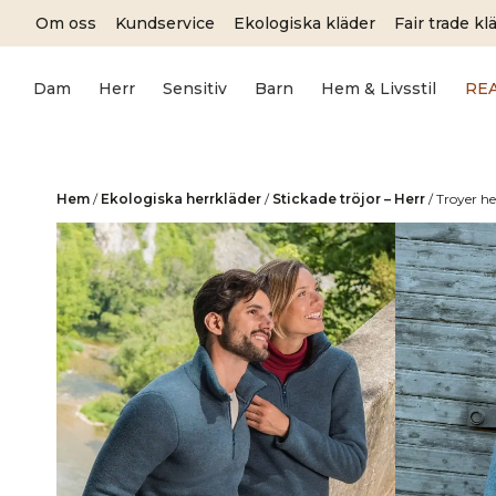
Skip
Om oss
Kundservice
Ekologiska kläder
Fair trade kl
to
content
Dam
Herr
Sensitiv
Barn
Hem & Livsstil
RE
Hem
/
Ekologiska herrkläder
/
Stickade tröjor – Herr
/
Troyer he