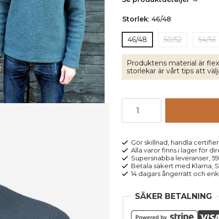
Storlek
:
46/48
46/48
50/52
54/56
Produktens material är flex
storlekar är vårt tips att vä
Troyer
herr
ekologisk
ullfleece
Gör skillnad, handla certifier
Alla varor finns i lager för di
blå
Supersnabba leveranser, 5
melerad
Betala säkert med Klarna, Sw
14 dagars ångerrätt och enk
mängd
SÄKER BETALNING