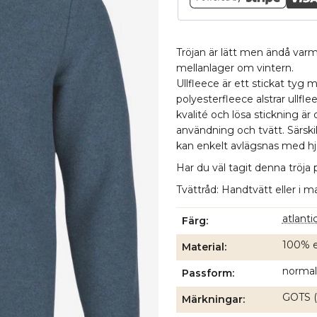
Tröjan är lätt men ändå varm
mellanlager om vintern.
Ullfleece är ett stickat tyg 
polyesterfleece alstrar ullfle
kvalité och lösa stickning är
användning och tvätt. Särski
kan enkelt avlägsnas med hjä
Har du väl tagit denna tröja p
Tvättråd: Handtvätt eller i m
atlant
Färg
100% ek
Material
normal
Passform
GOTS (
Märkningar