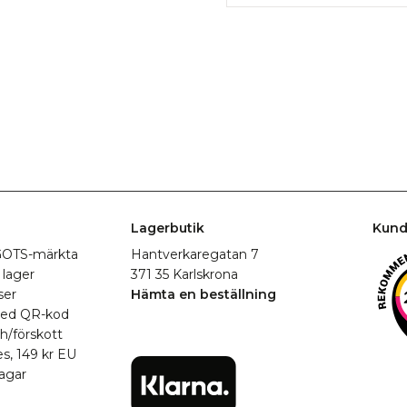
Lagerbutik
Kund
r GOTS-märkta
Hantverkaregatan 7
 lager
371 35 Karlskrona
ser
Hämta en beställning
med QR-kod
h/förskott
es, 149 kr EU
agar