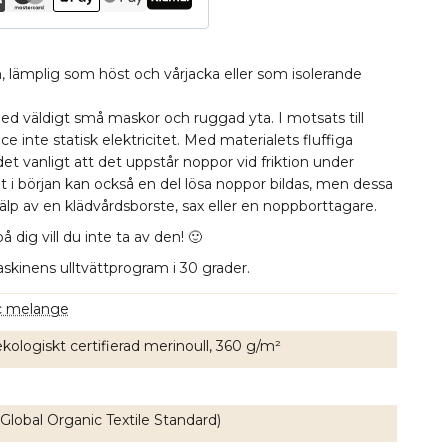
, lämplig som höst och vårjacka eller som isolerande
med väldigt små maskor och ruggad yta. I motsats till
ece inte statisk elektricitet. Med materialets fluffiga
 det vanligt att det uppstår noppor vid friktion under
lt i början kan också en del lösa noppor bildas, men dessa
lp av en klädvårdsborste, sax eller en noppborttagare.
å dig vill du inte ta av den! 🙂
askinens ulltvättprogram i 30 grader.
ic melange
ologiskt certifierad merinoull, 360 g/m²
Global Organic Textile Standard)