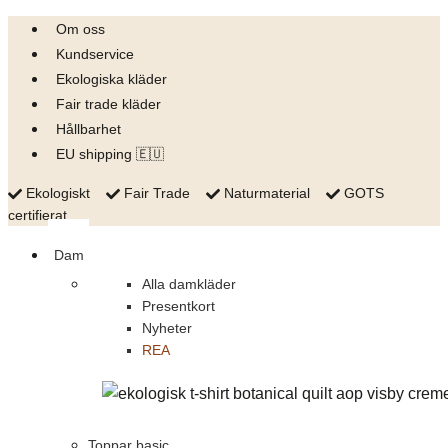
Skip
Om oss
to
Kundservice
content
Ekologiska kläder
Fair trade kläder
Hållbarhet
EU shipping 🇪🇺
Ekologiskt
Fair Trade
Naturmaterial
GOTS
certifierat
Dam
Alla damkläder
Presentkort
Nyheter
REA
Toppar basic