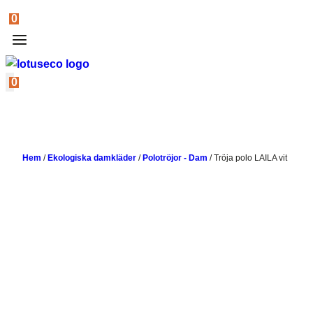
0
0
Hem
/
Ekologiska damkläder
/
Polotröjor - Dam
/
Tröja polo LAILA vit