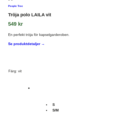
People Tree
Tröja polo LAILA vit
549
kr
En perfekt tröja för kapselgarderoben.
Se produktdetaljer →
Färg
:
vit
S
S/M