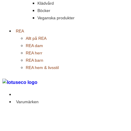
Klädvård
Böcker
Veganska produkter
REA
Allt på REA
REA dam
REA herr
REA barn
REA hem & livsstil
Outlet
Varumärken