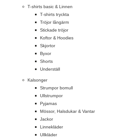
T-shirts basic & Linnen
T-shirts tryckta
Tröjor långärm
Stickade tröjor
Koftor & Hoodies
Skjortor
Byxor
Shorts
Underställ
Kalsonger
Strumpor bomull
Ullstrumpor
Pyjamas
Mössor, Halsdukar & Vantar
Jackor
Linnekläder
Ullkläder