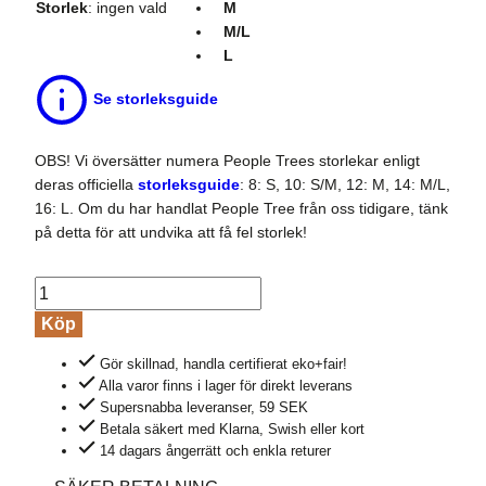
Storlek
:
ingen vald
M
M/L
L
Se storleksguide
OBS! Vi översätter numera People Trees storlekar enligt
deras officiella
storleksguide
: 8: S, 10: S/M, 12: M, 14: M/L,
16: L. Om du har handlat People Tree från oss tidigare, tänk
på detta för att undvika att få fel storlek!
Tröja
polo
Köp
LAILA
Gör skillnad, handla certifierat eko+fair!
vit
Alla varor finns i lager för direkt leverans
mängd
Supersnabba leveranser, 59 SEK
Betala säkert med Klarna, Swish eller kort
14 dagars ångerrätt och enkla returer