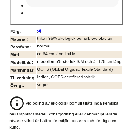
vit
Färg
trikå i 95% ekologisk bomull, 5% elastan
Material
normal
Passform
ca 64 cm lång i stl M
Mått
modellen bär storlek S/M och är 175 cm lång
Modellbild
GOTS (Global Organic Textile Standard)
Märkningar
Indien, GOTS-certifierad fabrik
Tillverkning
vegan
Övrigt
Vid odling av ekologisk bomull tillåts inga kemiska
bekämpningsmedel, konstgödning eller genmanipulerade
råvaror vilket är bättre för miljön, odlarna och för dig som
kund.