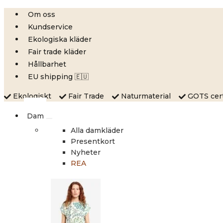
Skip
Om oss
to
Kundservice
content
Ekologiska kläder
Fair trade kläder
Hållbarhet
EU shipping 🇪🇺
Ekologiskt
Fair Trade
Naturmaterial
GOTS certi
Dam
Alla damkläder
Presentkort
Nyheter
REA