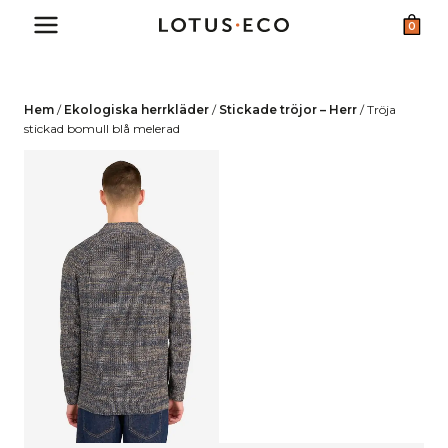
Skip
0
to
content
Hem
/
Ekologiska herrkläder
/
Stickade tröjor – Herr
/
Tröja
stickad bomull blå melerad