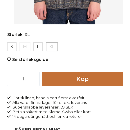
Storlek
:
XL
S
M
L
XL
Se storleksguide
Tröja
Köp
stickad
bomull
blå
Gör skillnad, handla certifierat eko+fair!
Alla varor finns i lager för direkt leverans
melerad
Supersnabba leveranser, 59 SEK
mängd
Betala säkert med Klarna, Swish eller kort
14 dagars ångerrätt och enkla returer
SÄKER BETALNING