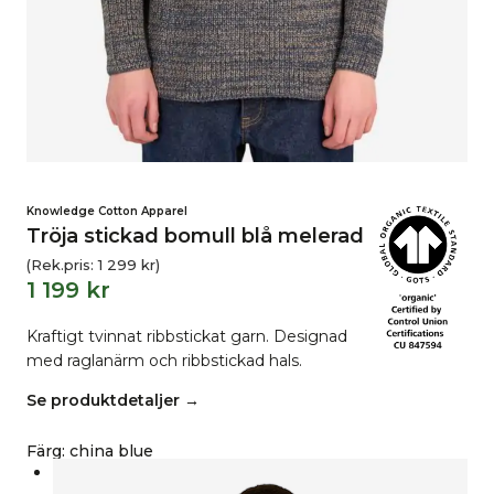
Knowledge Cotton Apparel
Tröja stickad bomull blå melerad
(Rek.pris:
1 299
kr
)
1 199
kr
Kraftigt tvinnat ribbstickat garn. Designad
med raglanärm och ribbstickad hals.
Se produktdetaljer →
Färg
:
china blue