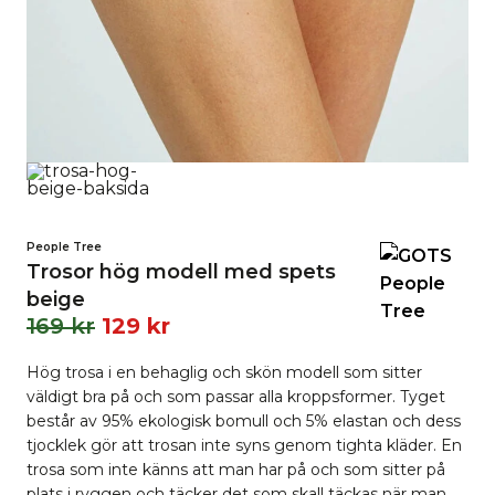
People Tree
Trosor hög modell med spets
beige
169
kr
129
kr
Hög trosa i en behaglig och skön modell som sitter
väldigt bra på och som passar alla kroppsformer. Tyget
består av 95% ekologisk bomull och 5% elastan och dess
tjocklek gör att trosan inte syns genom tighta kläder. En
trosa som inte känns att man har på och som sitter på
plats i ryggen och täcker det som skall täckas när man