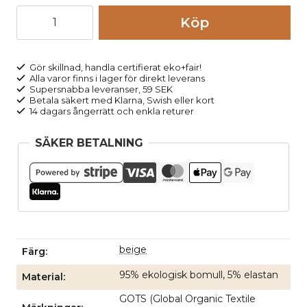
Trosor
Köp
hög
modell
med
Gör skillnad, handla certifierat eko+fair!
Alla varor finns i lager för direkt leverans
spets
Supersnabba leveranser, 59 SEK
beige
Betala säkert med Klarna, Swish eller kort
14 dagars ångerrätt och enkla returer
mängd
SÄKER BETALNING
beige
Färg
95% ekologisk bomull, 5% elastan
Material
GOTS (Global Organic Textile