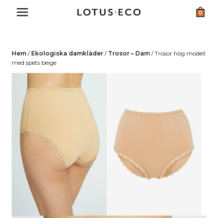
Skip
0
to
content
Hem
/
Ekologiska damkläder
/
Trosor – Dam
/
Trosor hög modell
med spets beige