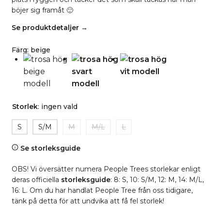
böjer sig framåt 🙂
Se produktdetaljer →
Färg
:
beige
Storlek
:
ingen vald
S
S/M
M
M/L
L
Se storleksguide
OBS! Vi översätter numera People Trees storlekar enligt
deras officiella
storleksguide
: 8: S, 10: S/M, 12: M, 14: M/L,
16: L. Om du har handlat People Tree från oss tidigare,
tänk på detta för att undvika att få fel storlek!