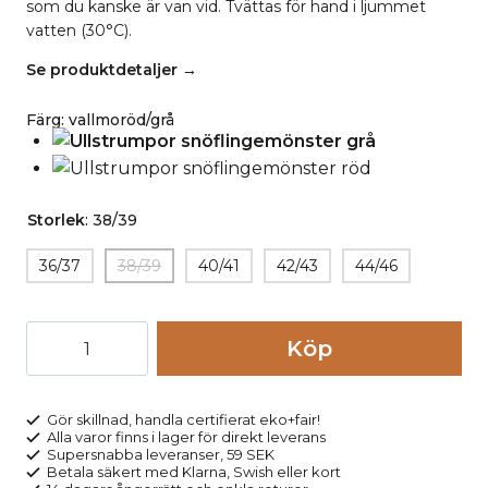
som du kanske är van vid. Tvättas för hand i ljummet
vatten (30°C).
Se produktdetaljer →
Färg
:
vallmoröd/grå
Storlek
:
38/39
36/37
38/39
40/41
42/43
44/46
Ullstrumpor
Köp
snöflingemönster
röd
mängd
Gör skillnad, handla certifierat eko+fair!
Alla varor finns i lager för direkt leverans
Supersnabba leveranser, 59 SEK
Betala säkert med Klarna, Swish eller kort