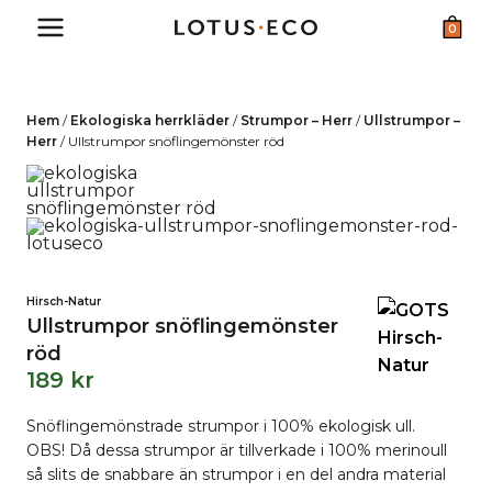
Skip
0
to
content
Hem
/
Ekologiska herrkläder
/
Strumpor – Herr
/
Ullstrumpor –
Herr
/
Ullstrumpor snöflingemönster röd
Hirsch-Natur
Ullstrumpor snöflingemönster
röd
189
kr
Snöflingemönstrade strumpor i 100% ekologisk ull.
OBS! Då dessa strumpor är tillverkade i 100% merinoull
så slits de snabbare än strumpor i en del andra material