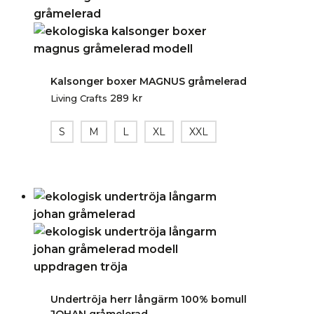
Kalsonger boxer MAGNUS gråmelerad
289
kr
Living Crafts
S
M
L
XL
XXL
Undertröja herr långärm 100% bomull