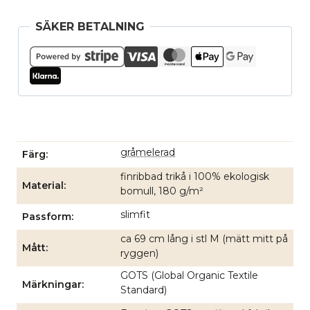
gråmelerad
mängd
SÄKER BETALNING
gråmelerad
Färg
finribbad trikå i 100% ekologisk
Material
bomull, 180 g/m²
slimfit
Passform
ca 69 cm lång i stl M (mätt mitt på
Mått
ryggen)
GOTS (Global Organic Textile
Märkningar
Standard)