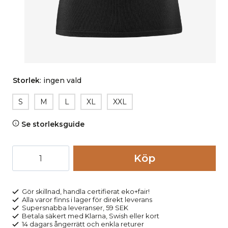
Storlek
:
ingen vald
S
M
L
XL
XXL
Se storleksguide
Undertröja
Köp
herr
kortärm
100%
Gör skillnad, handla certifierat eko+fair!
Alla varor finns i lager för direkt leverans
bomull
Supersnabba leveranser, 59 SEK
JACOB
Betala säkert med Klarna, Swish eller kort
14 dagars ångerrätt och enkla returer