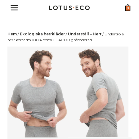
Skip
0
to
content
Hem
/
Ekologiska herrkläder
/
Underställ – Herr
/
Undertröja
herr kortärm 100% bomull JACOB gråmelerad