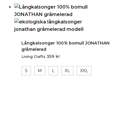
Långkalsonger 100% bomull JONATHAN
gråmelerad
359
kr
Living Crafts
S
M
L
XL
XXL