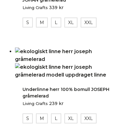
JOHAN gråmelerad
339
kr
Living Crafts
S
M
L
XL
XXL
Underlinne herr 100% bomull JOSEPH
gråmelerad
239
kr
Living Crafts
S
M
L
XL
XXL