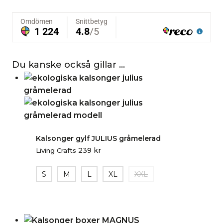
Du kanske också gillar …
Kalsonger gylf JULIUS gråmelerad
239
kr
Living Crafts
S
M
L
XL
XXL