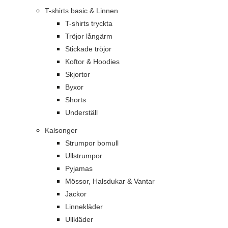
T-shirts basic & Linnen
T-shirts tryckta
Tröjor långärm
Stickade tröjor
Koftor & Hoodies
Skjortor
Byxor
Shorts
Underställ
Kalsonger
Strumpor bomull
Ullstrumpor
Pyjamas
Mössor, Halsdukar & Vantar
Jackor
Linnekläder
Ullkläder