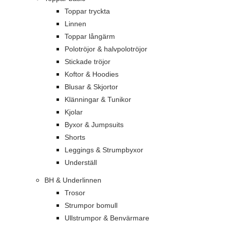
Toppar tryckta
Linnen
Toppar långärm
Polotröjor & halvpolotröjor
Stickade tröjor
Koftor & Hoodies
Blusar & Skjortor
Klänningar & Tunikor
Kjolar
Byxor & Jumpsuits
Shorts
Leggings & Strumpbyxor
Underställ
BH & Underlinnen
Trosor
Strumpor bomull
Ullstrumpor & Benvärmare