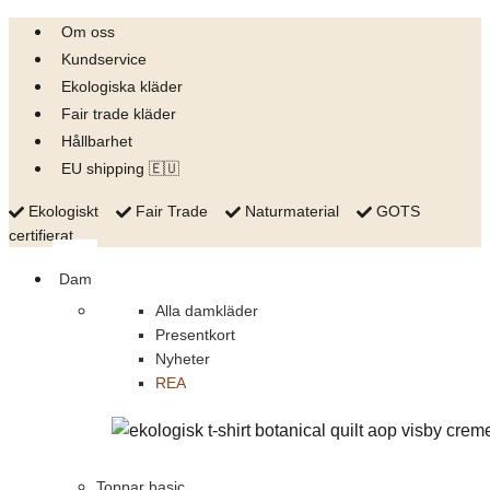
Skip
Om oss
to
Kundservice
content
Ekologiska kläder
Fair trade kläder
Hållbarhet
EU shipping 🇪🇺
Ekologiskt
Fair Trade
Naturmaterial
GOTS
certifierat
Dam
Alla damkläder
Presentkort
Nyheter
REA
Toppar basic