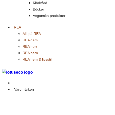
Klädvård
Böcker
Veganska produkter
REA
Allt på REA
REA dam
REA herr
REA barn
REA hem & livsstil
Outlet
Varumärken