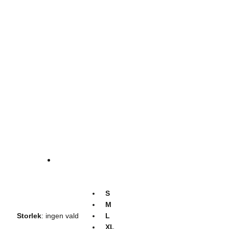
S
M
Storlek
:
ingen vald
L
XL