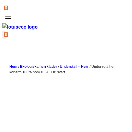
0
0
Hem
/
Ekologiska herrkläder
/
Underställ – Herr
/
Undertröja herr
kortärm 100% bomull JACOB svart