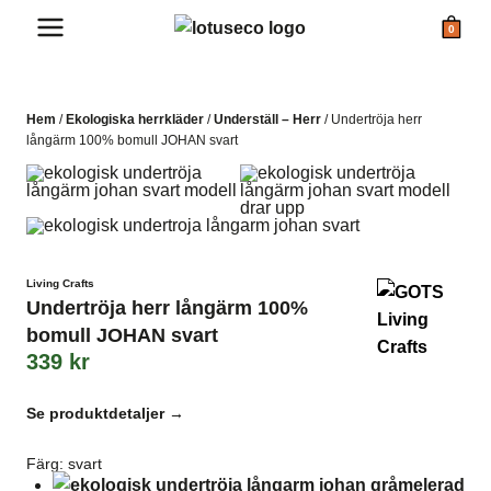
Skip
0
to
content
Hem
/
Ekologiska herrkläder
/
Underställ – Herr
/
Undertröja herr
långärm 100% bomull JOHAN svart
Living Crafts
Undertröja herr långärm 100%
bomull JOHAN svart
339
kr
Se produktdetaljer →
Färg
:
svart