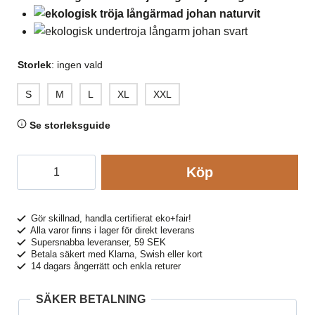
Storlek
:
ingen vald
S
M
L
XL
XXL
Se storleksguide
Undertröja
Köp
herr
långärm
100%
Gör skillnad, handla certifierat eko+fair!
Alla varor finns i lager för direkt leverans
bomull
Supersnabba leveranser, 59 SEK
JOHAN
Betala säkert med Klarna, Swish eller kort
14 dagars ångerrätt och enkla returer
svart
mängd
SÄKER BETALNING