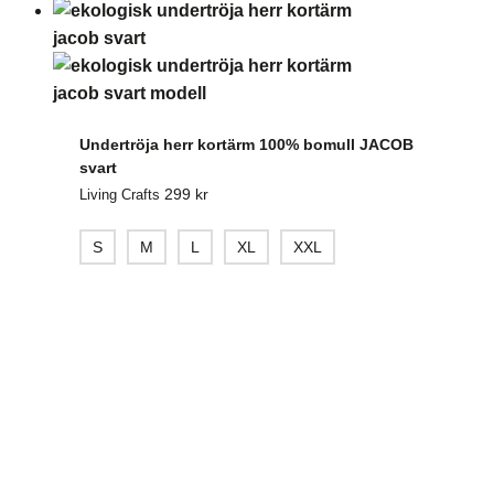
Undertröja herr kortärm 100% bomull JACOB
svart
299
kr
Living Crafts
S
M
L
XL
XXL