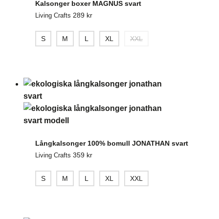
Kalsonger boxer MAGNUS svart
289
kr
Living Crafts
S
M
L
XL
XXL
Långkalsonger 100% bomull JONATHAN svart
359
kr
Living Crafts
S
M
L
XL
XXL