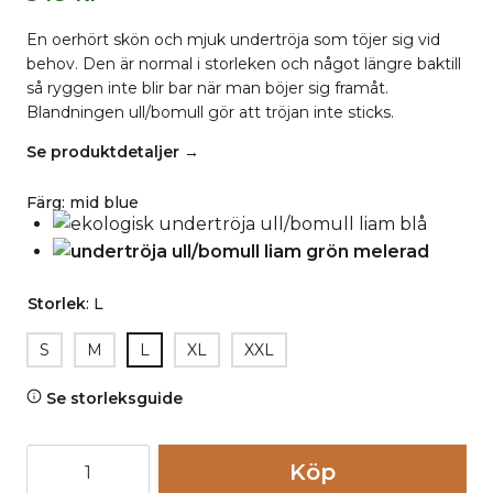
En oerhört skön och mjuk undertröja som töjer sig vid
behov. Den är normal i storleken och något längre baktill
så ryggen inte blir bar när man böjer sig framåt.
Blandningen ull/bomull gör att tröjan inte sticks.
Se produktdetaljer →
Färg
:
mid blue
Storlek
:
L
S
M
L
XL
XXL
Se storleksguide
Undertröja
Köp
ull/bomull