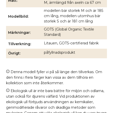
Mått
M, ärmlängd från axeln ca 67 cm
modellen bär storlek M och är 185
cm lång, modellen utomhus bär
Modellbild
storlek S och är 181 cm lång
GOTS (Global Organic Textile
Märkningar
Standard)
Litauen, GOTS-certifierad fabrik
Tillverkning
påfyllnadsprodukt
Övrigt
Denna modell fyller vi på så länge den tillverkas. Om
den finns i flera färger kan vissa av dem tillhöra en
kollektion som inte återkommer.
Ekologisk ull är inte bara bättre för miljön och odlarna,
utan också för djurens välfärd. Vid produktionen av
ekologisk ull förbjuds användningen av kemikalier,
genmodifierade råvaror och skadliga metoder som
mulesing. Genom att välja ekologisk ull kan du vara trygg