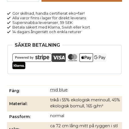
LIAM
blå
Gör skillnad, handla certifierat eko+fair!
Alla varor finns i lager för direkt leverans
melerad
Supersnabba leveranser, 59 SEK
mängd
Betala säkert med Klarna, Swish eller kort
14 dagars ångerrätt och enkla returer
SÄKER BETALNING
mid blue
Färg
trikå i 55% ekologisk merinoull, 45%
Material
ekologisk bomull, 165 g/m²
normal
Passform
ca 72 cm lång mitt på ryggen i stl