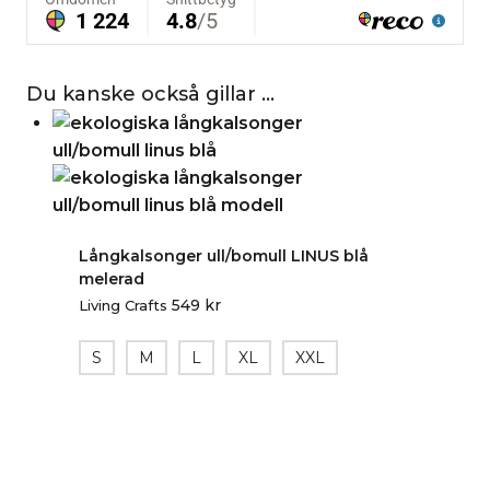
Du kanske också gillar …
Långkalsonger ull/bomull LINUS blå
melerad
549
kr
Living Crafts
S
M
L
XL
XXL