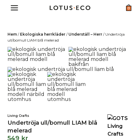
Skip
0
to
content
Hem
/
Ekologiska herrkläder
/
Underställ – Herr
/
Undertröja
ull/bomull LIAM blå melerad
Living Crafts
Undertröja ull/bomull LIAM blå
melerad
549
kr