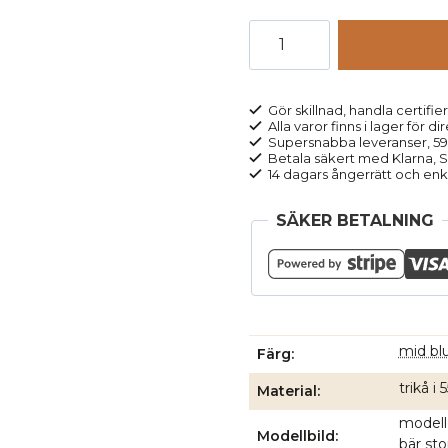
Långkalsonger
ull/bomull
LINUS
blå
Gör skillnad, handla certifier
Alla varor finns i lager för di
melerad
Supersnabba leveranser, 5
mängd
Betala säkert med Klarna, Sw
14 dagars ångerrätt och enk
SÄKER BETALNING
mid bl
Färg
trikå i
Material
modell
Modellbild
bär sto