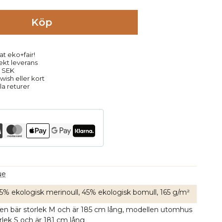
Köp
at eko+fair!
rekt leverans
9 SEK
ish eller kort
la returer
ue
 55% ekologisk merinoull, 45% ekologisk bomull, 165 g/m²
en bär storlek M och är 185 cm lång, modellen utomhus
rlek S och är 181 cm lång