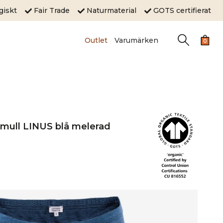
ogiskt
Fair Trade
Naturmaterial
GOTS certifierat
Outlet
Varumärken
0
omull LINUS blå melerad