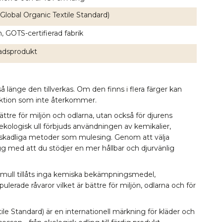
Global Organic Textile Standard)
, GOTS-certifierad fabrik
nadsprodukt
å länge den tillverkas. Om den finns i flera färger kan
lektion som inte återkommer.
bättre för miljön och odlarna, utan också för djurens
 ekologisk ull förbjuds användningen av kemikalier,
 skadliga metoder som mulesing. Genom att välja
ygg med att du stödjer en mer hållbar och djurvänlig
omull tillåts inga kemiska bekämpningsmedel,
erade råvaror vilket är bättre för miljön, odlarna och för
le Standard) är en internationell märkning för kläder och