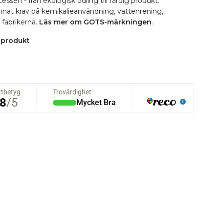
essen - från ekologisk odling till färdig produkt.
 annat krav på kemikalieanvändning, vattenrening,
i fabrikerna.
Läs mer om GOTS-märkningen
.
 produkt