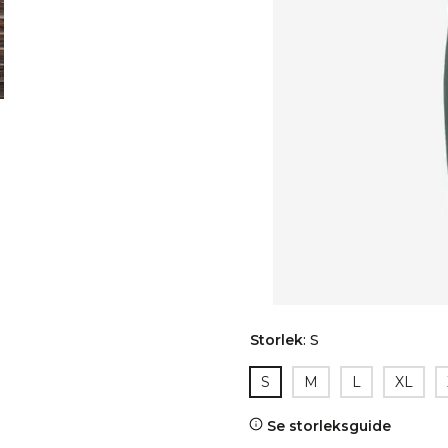
Storlek
:
S
S
M
L
XL
Se storleksguide