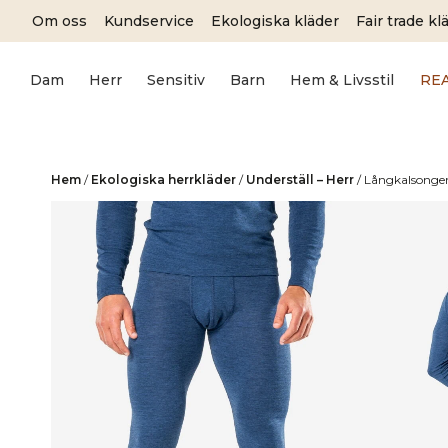
Skip
Om oss
Kundservice
Ekologiska kläder
Fair trade kl
to
content
Dam
Herr
Sensitiv
Barn
Hem & Livsstil
RE
Hem
/
Ekologiska herrkläder
/
Underställ – Herr
/
Långkalsonger