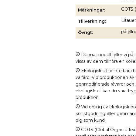
GOTS (
Märkningar
Litauen
Tillverkning
påfyll
Övrigt
Denna modell fyller vi på s
vissa av dem tillhöra en kol
Ekologisk ull är inte bara 
välfärd. Vid produktionen av
genmodifierade råvaror och
ekologisk ull kan du vara tr
produktion.
Vid odling av ekologisk b
konstgödning eller genmanipul
dig som kund.
GOTS (Global Organic Texti