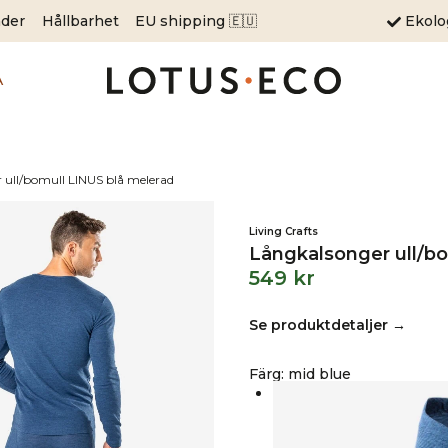
äder
Hållbarhet
EU shipping 🇪🇺
Ekol
A
 ull/bomull LINUS blå melerad
Living Crafts
Långkalsonger ull/b
549
kr
Se produktdetaljer →
Färg
:
mid blue