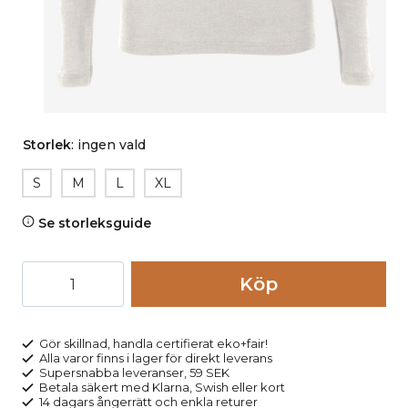
Storlek
:
ingen vald
S
M
L
XL
Se storleksguide
Undertröja
Köp
ull/silke
FELICIA
rosa
Gör skillnad, handla certifierat eko+fair!
Alla varor finns i lager för direkt leverans
mängd
Supersnabba leveranser, 59 SEK
Betala säkert med Klarna, Swish eller kort
14 dagars ångerrätt och enkla returer