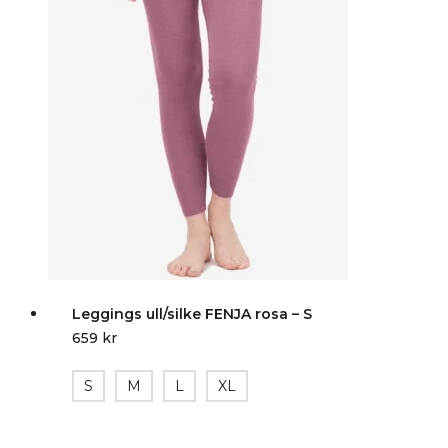
Leggings ull/silke FENJA rosa – S
659
kr
S
M
L
XL