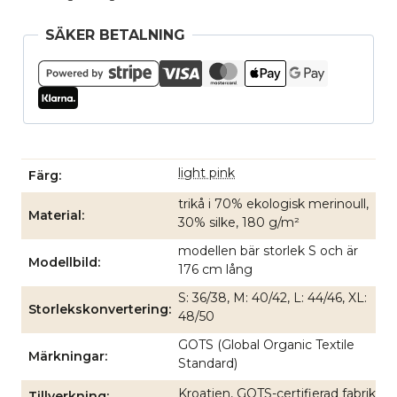
SÄKER BETALNING
light pink
Färg
trikå i 70% ekologisk merinoull,
Material
30% silke, 180 g/m²
modellen bär storlek S och är
Modellbild
176 cm lång
S: 36/38, M: 40/42, L: 44/46, XL:
Storlekskonvertering
48/50
GOTS (Global Organic Textile
Märkningar
Standard)
Kroatien, GOTS-certifierad fabrik
Tillverkning