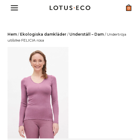
Skip
0
to
content
Hem
/
Ekologiska damkläder
/
Underställ – Dam
/
Undertröja
ull/silke FELICIA rosa