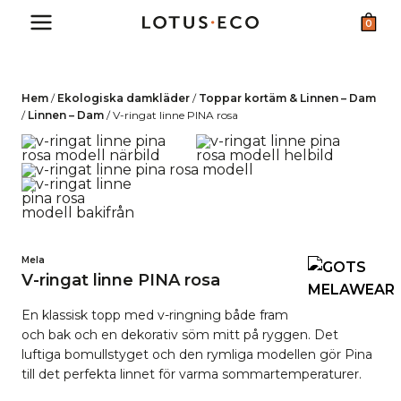
Skip
0
to
content
Hem
/
Ekologiska damkläder
/
Toppar kortäm & Linnen – Dam
/
Linnen – Dam
/
V-ringat linne PINA rosa
Mela
V-ringat linne PINA rosa
En klassisk topp med v-ringning både fram
och bak och en dekorativ söm mitt på ryggen.
Det
luftiga bomullstyget och den rymliga modellen gör Pina
till det perfekta linnet för varma sommartemperaturer
.