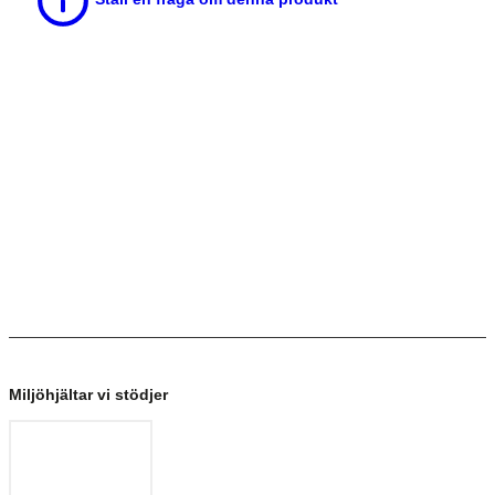
Miljöhjältar vi stödjer