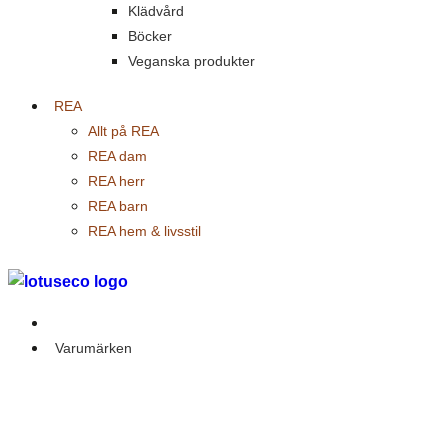
Klädvård
Böcker
Veganska produkter
REA
Allt på REA
REA dam
REA herr
REA barn
REA hem & livsstil
Outlet
Varumärken