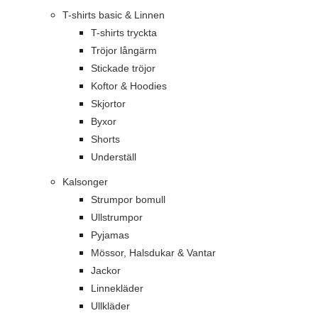
T-shirts basic & Linnen
T-shirts tryckta
Tröjor långärm
Stickade tröjor
Koftor & Hoodies
Skjortor
Byxor
Shorts
Underställ
Kalsonger
Strumpor bomull
Ullstrumpor
Pyjamas
Mössor, Halsdukar & Vantar
Jackor
Linnekläder
Ullkläder