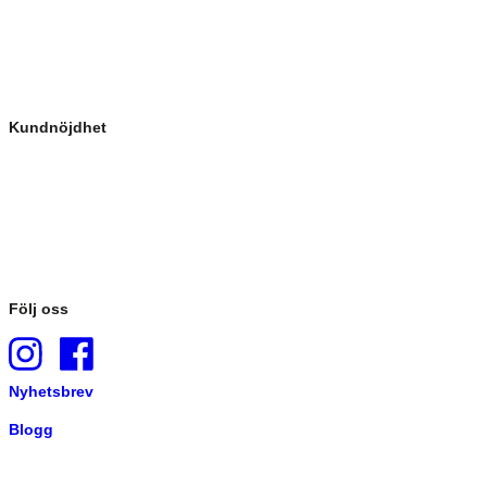
Kundnöjdhet
Följ oss
Nyhetsbrev
Blogg