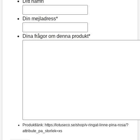
Ditt namn
Din mejladress
*
Dina frågor om denna produkt
*
Produktlänk: https://lotuseco.se/shop/v-ringat-linne-pina-rosa/?
attribute_pa_storlek=xs