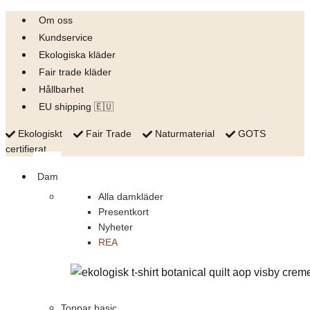
Skip
Om oss
to
Kundservice
content
Ekologiska kläder
Fair trade kläder
Hållbarhet
EU shipping 🇪🇺
Ekologiskt
Fair Trade
Naturmaterial
GOTS
certifierat
Dam
Alla damkläder
Presentkort
Nyheter
REA
Toppar basic