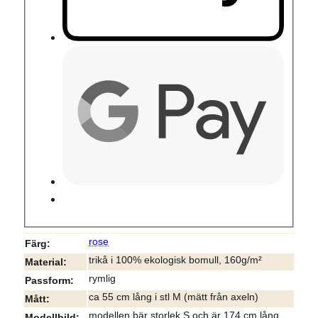
rose
Färg
trikå i 100% ekologisk bomull, 160g/m²
Material
rymlig
Passform
ca 55 cm lång i stl M (mätt från axeln)
Mått
modellen bär storlek S och är 174 cm lång
Modellbild