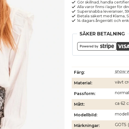
vit
Gör skillnad, handla certifier
Alla varor finns i lager för di
mängd
Supersnabba leveranser, 5
Betala säkert med Klarna, Sw
14 dagars ångerrätt och enk
SÄKER BETALNING
snow w
Färg
vävt c
Material
normal
Passform
ca 62 c
Mått
modell
Modellbild
GOTS (
Märkningar