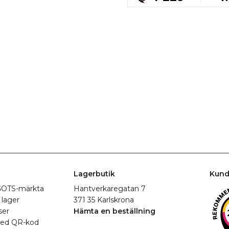
Lagerbutik
Kund
r GOTS-märkta
Hantverkaregatan 7
 lager
371 35 Karlskrona
ser
Hämta en beställning
med QR-kod