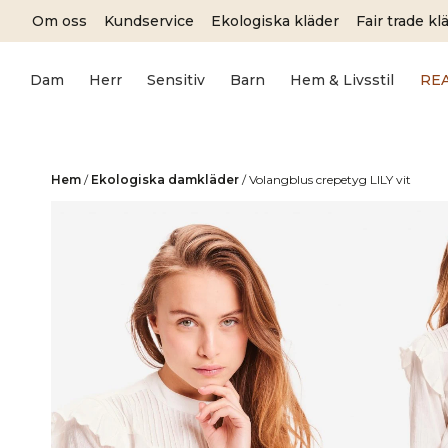
Skip
Om oss
Kundservice
Ekologiska kläder
Fair trade kl
to
content
Dam
Herr
Sensitiv
Barn
Hem & Livsstil
RE
Hem
/
Ekologiska damkläder
/
Volangblus crepetyg LILY vit