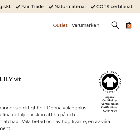
ogiskt
Fair Trade
Naturmaterial
GOTS certifierat
Outlet
Varumärken
0
LILY vit
nner sig riktigt fin i! Denna volangblus i
fina detaljer är skön att ha på och
 matchad. Välarbetad och av hög kvalité, en av våra
iment.