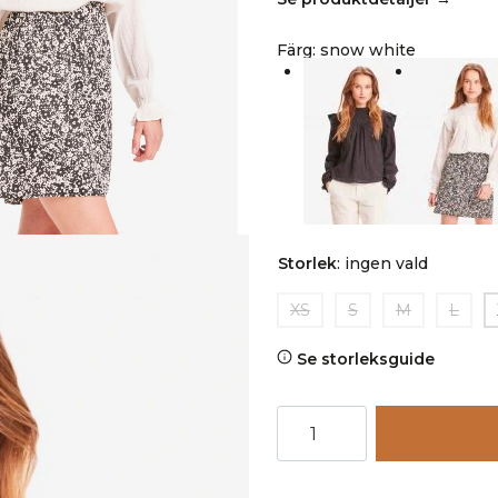
Färg
:
snow white
Storlek
:
ingen vald
XS
S
M
L
Se storleksguide
Volangblus
crepetyg
LILY