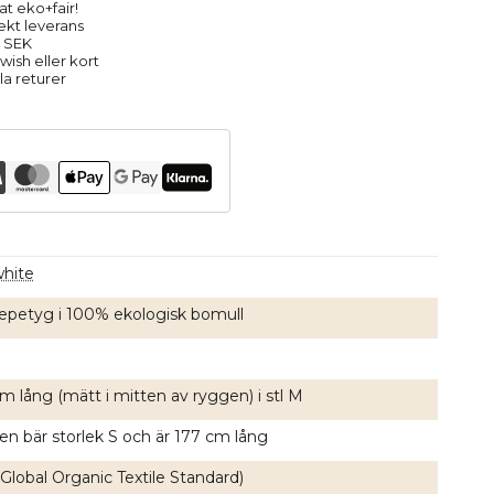
at eko+fair!
rekt leverans
9 SEK
ish eller kort
la returer
hite
repetyg i 100% ekologisk bomull
m lång (mätt i mitten av ryggen) i stl M
en bär storlek S och är 177 cm lång
Global Organic Textile Standard)