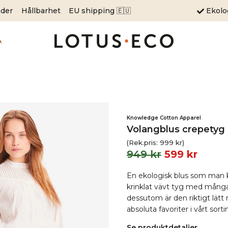
äder
Hållbarhet
EU shipping 🇪🇺
Ekol
A
Knowledge Cotton Apparel
Volangblus crepetyg 
(Rek.pris:
999
kr
)
949
kr
599
kr
En ekologisk blus som man kä
krinklat vävt tyg med många 
dessutom är den riktigt lätt
absoluta favoriter i vårt sort
Se produktdetaljer →