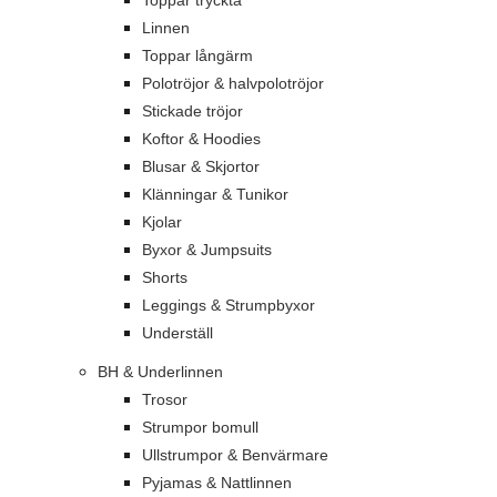
Toppar tryckta
Linnen
Toppar långärm
Polotröjor & halvpolotröjor
Stickade tröjor
Koftor & Hoodies
Blusar & Skjortor
Klänningar & Tunikor
Kjolar
Byxor & Jumpsuits
Shorts
Leggings & Strumpbyxor
Underställ
BH & Underlinnen
Trosor
Strumpor bomull
Ullstrumpor & Benvärmare
Pyjamas & Nattlinnen