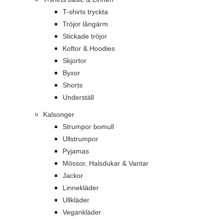
T-shirts tryckta
Tröjor långärm
Stickade tröjor
Koftor & Hoodies
Skjortor
Byxor
Shorts
Underställ
Kalsonger
Strumpor bomull
Ullstrumpor
Pyjamas
Mössor, Halsdukar & Vantar
Jackor
Linnekläder
Ullkläder
Vegankläder