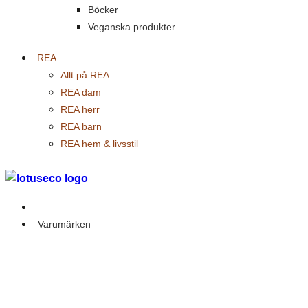
Böcker
Veganska produkter
REA
Allt på REA
REA dam
REA herr
REA barn
REA hem & livsstil
Outlet
Varumärken