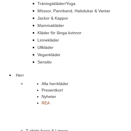
Träningskläder/Yoga
Mössor, Pannband, Halsdukar & Vantar
Jackor & Kappor
Mammakläder
Kläder för långa kvinnor
Linnekläder
Ullkläder
Vegankläder
Sensitiv
Herr
Alla herrkläder
Presentkort
Nyheter
REA
T-shirts basic & Linnen