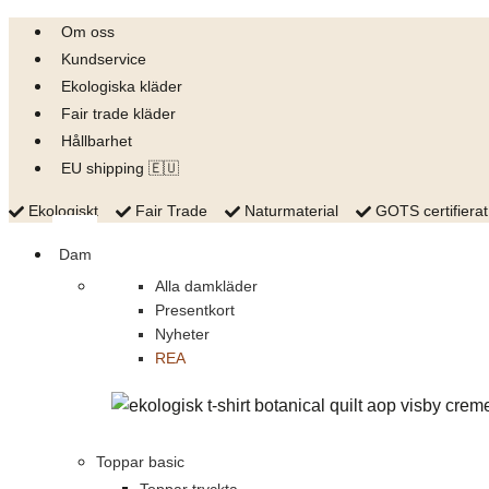
Skip
Om oss
to
Kundservice
content
Ekologiska kläder
Fair trade kläder
Hållbarhet
EU shipping 🇪🇺
Ekologiskt
Fair Trade
Naturmaterial
GOTS certifierat
Dam
Alla damkläder
Presentkort
Nyheter
REA
Toppar basic