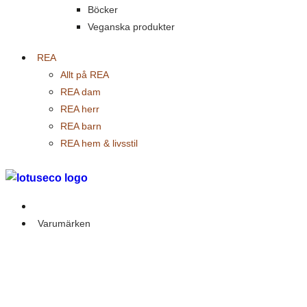
Böcker
Veganska produkter
REA
Allt på REA
REA dam
REA herr
REA barn
REA hem & livsstil
Outlet
Varumärken