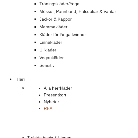
Träningskläder/Yoga
Mössor, Pannband, Halsdukar & Vantar
Jackor & Kappor
Mammakläder
Kläder för långa kvinnor
Linnekläder
Ullkläder
Vegankläder
Sensitiv
Herr
Alla herrkläder
Presentkort
Nyheter
REA
T-shirts basic & Linnen