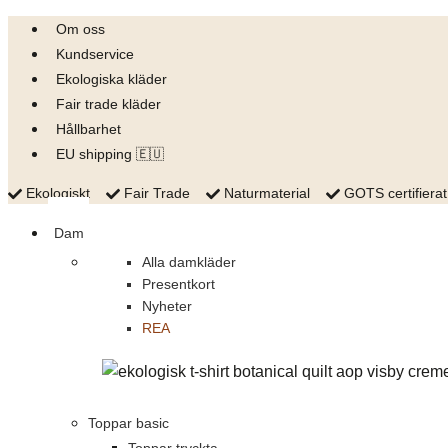
Skip
Om oss
to
Kundservice
content
Ekologiska kläder
Fair trade kläder
Hållbarhet
EU shipping 🇪🇺
Ekologiskt
Fair Trade
Naturmaterial
GOTS certifierat
Dam
Alla damkläder
Presentkort
Nyheter
REA
Toppar basic