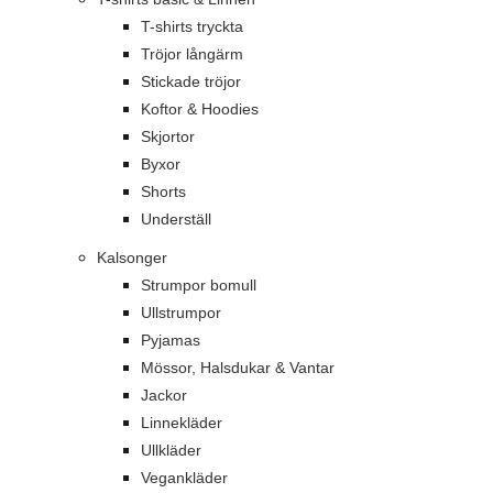
T-shirts tryckta
Tröjor långärm
Stickade tröjor
Koftor & Hoodies
Skjortor
Byxor
Shorts
Underställ
Kalsonger
Strumpor bomull
Ullstrumpor
Pyjamas
Mössor, Halsdukar & Vantar
Jackor
Linnekläder
Ullkläder
Vegankläder