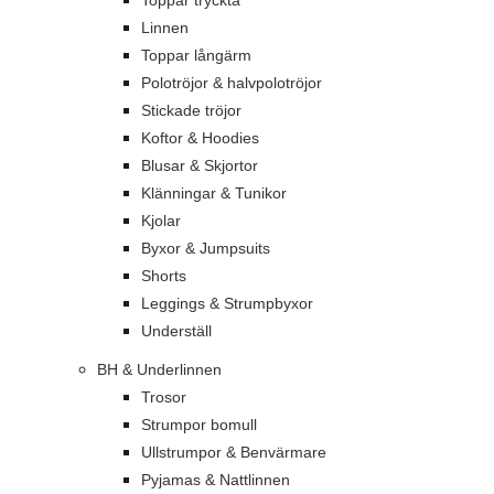
Toppar tryckta
Linnen
Toppar långärm
Polotröjor & halvpolotröjor
Stickade tröjor
Koftor & Hoodies
Blusar & Skjortor
Klänningar & Tunikor
Kjolar
Byxor & Jumpsuits
Shorts
Leggings & Strumpbyxor
Underställ
BH & Underlinnen
Trosor
Strumpor bomull
Ullstrumpor & Benvärmare
Pyjamas & Nattlinnen