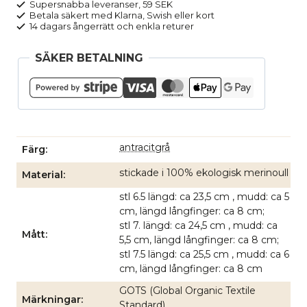
Supersnabba leveranser, 59 SEK
mörkgråmelerad
Betala säkert med Klarna, Swish eller kort
14 dagars ångerrätt och enkla returer
mängd
SÄKER BETALNING
antracitgrå
Färg
stickade i 100% ekologisk merinoull
Material
stl 6.5 längd: ca 23,5 cm , mudd: ca 5
cm, längd långfinger: ca 8 cm;
stl 7. längd: ca 24,5 cm , mudd: ca
Mått
5,5 cm, längd långfinger: ca 8 cm;
stl 7.5 längd: ca 25,5 cm , mudd: ca 6
cm, längd långfinger: ca 8 cm
GOTS (Global Organic Textile
Märkningar
Standard)