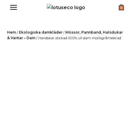
Skip
0
to
content
Hem
/
Ekologiska damkläder
/
Mössor, Pannband, Halsdukar
& Vantar – Dam
/
Handskar stickad 100% ull dam mörkgråmelerad