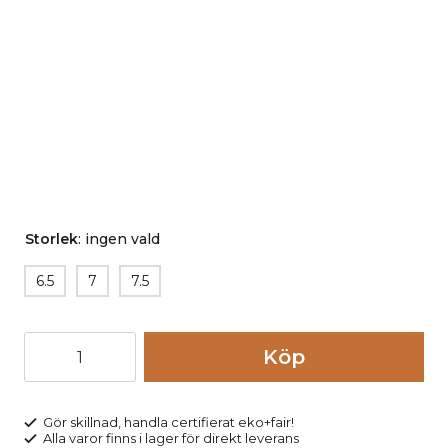
Storlek
:
ingen vald
6.5
7
7.5
Handskar
Köp
stickad
100%
ull
Gör skillnad, handla certifierat eko+fair!
Alla varor finns i lager för direkt leverans
dam