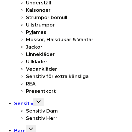
Underställ
Kalsonger
Strumpor bomull
Ullstrumpor
Pyjamas
Mössor, Halsdukar & Vantar
Jackor
Linnekläder
Ullkläder
Vegankläder
Sensitiv för extra känsliga
REA
Presentkort
Toggle
Sensitiv
child
Sensitiv Dam
menu
Sensitiv Herr
Toggle
Barn