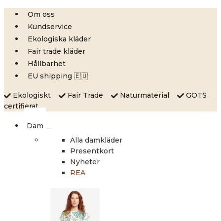
Skip
Om oss
to
Kundservice
content
Ekologiska kläder
Fair trade kläder
Hållbarhet
EU shipping 🇪🇺
Ekologiskt
Fair Trade
Naturmaterial
GOTS
certifierat
Dam
Alla damkläder
Presentkort
Nyheter
REA