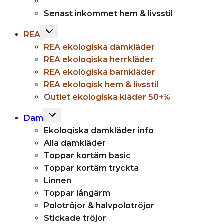
Senast inkommet hem & livsstil
Toggle
REA
child
REA ekologiska damkläder
menu
REA ekologiska herrkläder
REA ekologiska barnkläder
REA ekologisk hem & livsstil
Outlet ekologiska kläder 50+%
Toggle
Dam
child
Ekologiska damkläder info
menu
Alla damkläder
Toppar kortäm basic
Toppar kortäm tryckta
Linnen
Toppar långärm
Polotröjor & halvpolotröjor
Stickade tröjor