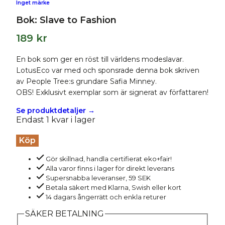
Inget märke
Bok: Slave to Fashion
189
kr
En bok som ger en röst till världens modeslavar.
LotusEco var med och sponsrade denna bok skriven
av People Tree:s grundare Safia Minney.
OBS! Exklusivt exemplar som är signerat av författaren!
Se produktdetaljer →
Endast 1 kvar i lager
Bok:
Köp
Slave
Gör skillnad, handla certifierat eko+fair!
to
Alla varor finns i lager för direkt leverans
Fashion
Supersnabba leveranser, 59 SEK
Betala säkert med Klarna, Swish eller kort
mängd
14 dagars ångerrätt och enkla returer
SÄKER BETALNING