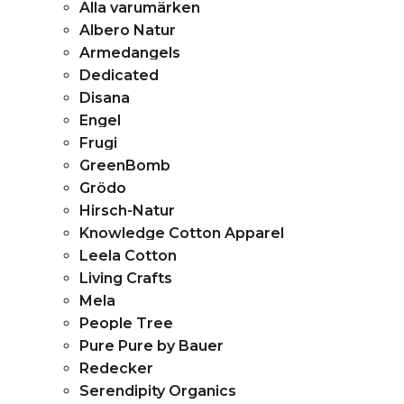
Alla varumärken
menu
Albero Natur
Armedangels
Dedicated
Disana
Engel
Frugi
GreenBomb
Grödo
Hirsch-Natur
Knowledge Cotton Apparel
Leela Cotton
Living Crafts
Mela
People Tree
Pure Pure by Bauer
Redecker
Serendipity Organics