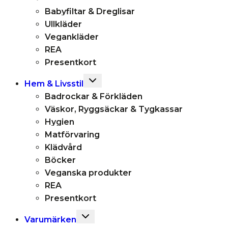
Babyfiltar & Dreglisar
Ullkläder
Vegankläder
REA
Presentkort
Toggle
Hem & Livsstil
child
Badrockar & Förkläden
menu
Väskor, Ryggsäckar & Tygkassar
Hygien
Matförvaring
Klädvård
Böcker
Veganska produkter
REA
Presentkort
Toggle
Varumärken
child