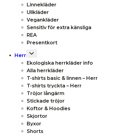
Linnekläder
Ullkläder
Vegankläder
Sensitiv för extra känsliga
REA
Presentkort
Toggle
Herr
child
Ekologiska herrkläder info
menu
Alla herrkläder
T-shirts basic & linnen – Herr
T-shirts tryckta – Herr
Tröjor långärm
Stickade tröjor
Koftor & Hoodies
Skjortor
Byxor
Shorts