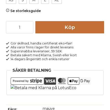
XS
S
M
L
XL
Se storleksguide
Brieftrosa
Köp
bomull
POLLY
lila
Gör skillnad, handla certifierat eko+fair!
Alla varor finns i lager för direkt leverans
3-
Supersnabba leveranser, 59 SEK
pack
Betala säkert med Klarna, Swish eller kort
14 dagars ångerrätt och enkla returer
mängd
SÄKER BETALNING
mauve
Färg