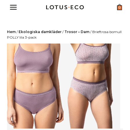
Skip
0
to
content
Hem
/
Ekologiska damkläder
/
Trosor – Dam
/
Brieftrosa bomull
POLLY lila 3-pack