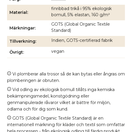
finribbad trikå i 95% ekologisk
Material
bomull, 5% elastan, 160 g/m²
GOTS (Global Organic Textile
Märkningar
Standard)
Indien, GOTS-certifierad fabrik
Tillverkning
vegan
Övrigt
Vi plomberar alla trosor så de kan bytas eller ångras om
plomberingen är obruten.
Vid odling av ekologisk bomull tillåts inga kemiska
bekämpningsmedel, konstgödning eller
genmanipulerade råvaror vilket är bättre för miljön,
odlarna och för dig som kund.
GOTS (Global Organic Textile Standard) är en
internationell märkning för kläder och textil som omfattar
hela processen - från ekologisk odling till färdig produkt.