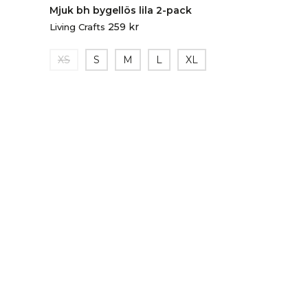
Mjuk bh bygellös lila 2-pack
259
kr
Living Crafts
XS
S
M
L
XL