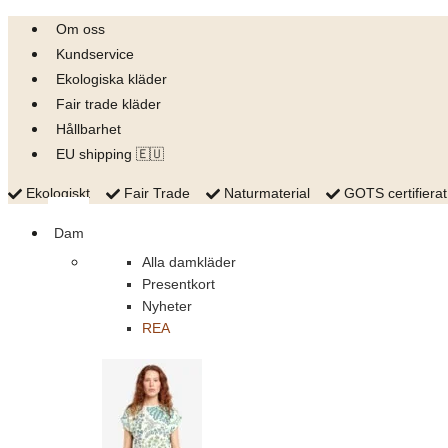
Skip
Om oss
to
Kundservice
content
Ekologiska kläder
Fair trade kläder
Hållbarhet
EU shipping 🇪🇺
Ekologiskt
Fair Trade
Naturmaterial
GOTS certifierat
Dam
Alla damkläder
Presentkort
Nyheter
REA