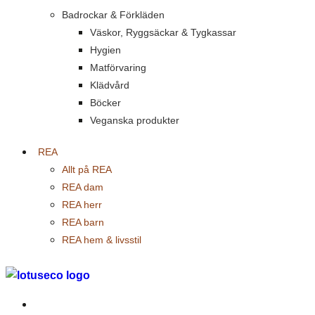
Badrockar & Förkläden
Väskor, Ryggsäckar & Tygkassar
Hygien
Matförvaring
Klädvård
Böcker
Veganska produkter
REA
Allt på REA
REA dam
REA herr
REA barn
REA hem & livsstil
Outlet