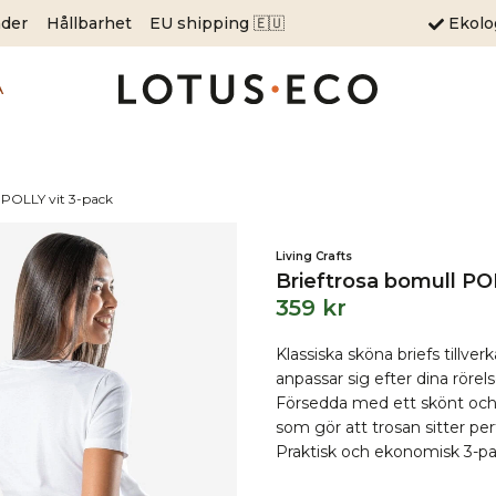
äder
Hållbarhet
EU shipping 🇪🇺
Ekol
A
 POLLY vit 3-pack
Living Crafts
Brieftrosa bomull PO
359
kr
Klassiska sköna briefs tillv
anpassar sig efter dina röre
Försedda med ett skönt och 
som gör att trosan sitter per
Praktisk och ekonomisk 3-pa