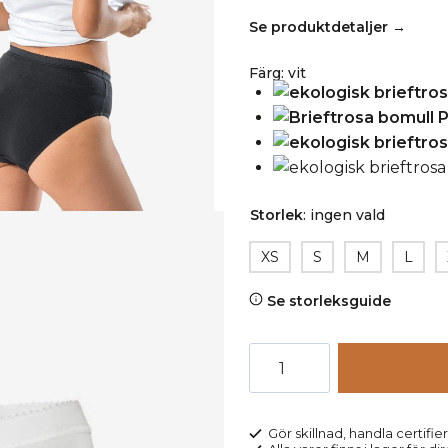
Se produktdetaljer →
Färg
:
vit
Storlek
:
ingen vald
XS
S
M
L
Se storleksguide
Brieftrosa
bomull
POLLY
vit
Gör skillnad, handla certifier