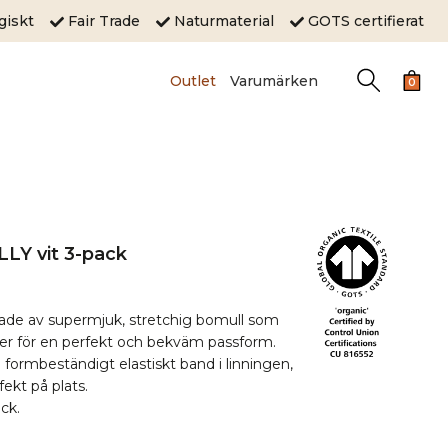
ogiskt
Fair Trade
Naturmaterial
GOTS certifierat
Outlet
Varumärken
0
LLY vit 3-pack
erkade av supermjuk, stretchig bomull som
lser för en perfekt och bekväm passform.
formbeständigt elastiskt band i linningen,
fekt på plats.
ck.