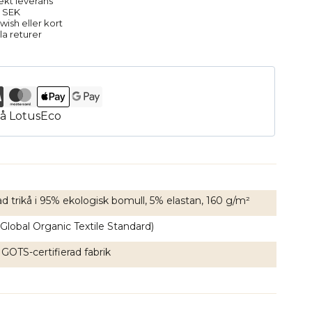
rekt leverans
9 SEK
ish eller kort
la returer
ad trikå i 95% ekologisk bomull, 5% elastan, 160 g/m²
Global Organic Textile Standard)
 GOTS-certifierad fabrik