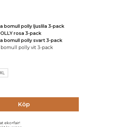
XL
Köp
at eko+fair!