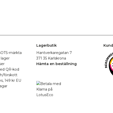
Lagerbutik
Kund
r GOTS-märkta
Hantverkaregatan 7
 lager
371 35 Karlskrona
ser
Hämta en beställning
med QR-kod
h/förskott
es, 149 kr EU
agar