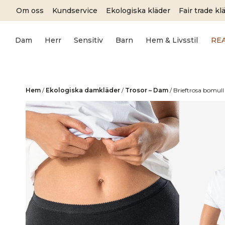
Skip
Om oss
Kundservice
Ekologiska kläder
Fair trade kl
to
content
Dam
Herr
Sensitiv
Barn
Hem & Livsstil
RE
Hem
/
Ekologiska damkläder
/
Trosor – Dam
/
Brieftrosa bomull