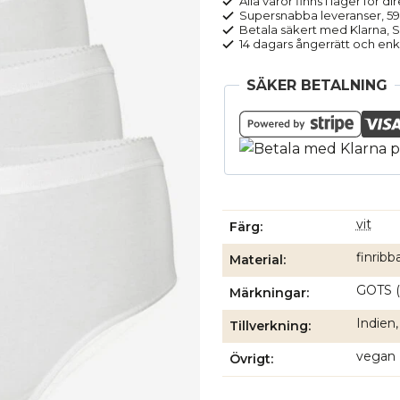
Alla varor finns i lager för di
3-
Supersnabba leveranser, 5
pack
Betala säkert med Klarna, Sw
14 dagars ångerrätt och enk
mängd
SÄKER BETALNING
vit
Färg
finribb
Material
GOTS (
Märkningar
Indien,
Tillverkning
vegan
Övrigt