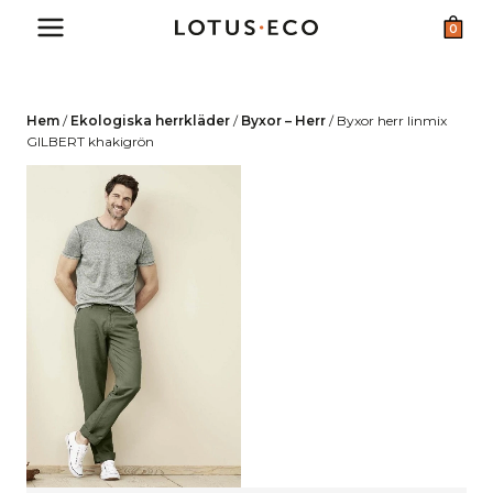
Skip
0
to
content
Hem
/
Ekologiska herrkläder
/
Byxor – Herr
/
Byxor herr linmix
GILBERT khakigrön