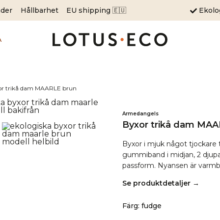
äder
Hållbarhet
EU shipping 🇪🇺
Ekol
A
or trikå dam MAARLE brun
Armedangels
Byxor trikå dam MAA
Byxor i mjuk något tjockare t
gummiband i midjan, 2 djupa
passform. Nyansen är varmbru
Se produktdetaljer →
Färg
:
fudge