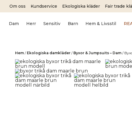
Skip
Om oss
Kundservice
Ekologiska kläder
Fair trade kl
to
content
Dam
Herr
Sensitiv
Barn
Hem & Livsstil
RE
Hem
/
Ekologiska damkläder
/
Byxor & Jumpsuits – Dam
/
Byx