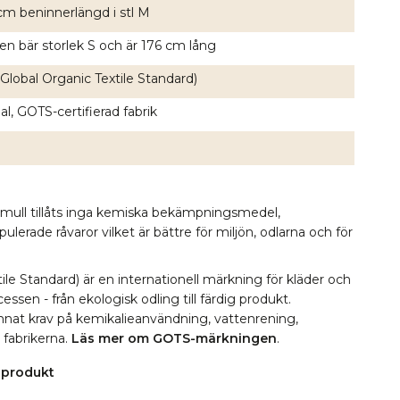
cm beninnerlängd i stl M
en bär storlek S och är 176 cm lång
Global Organic Textile Standard)
l, GOTS-certifierad fabrik
omull tillåts inga kemiska bekämpningsmedel,
erade råvaror vilket är bättre för miljön, odlarna och för
le Standard) är en internationell märkning för kläder och
essen - från ekologisk odling till färdig produkt.
 annat krav på kemikalieanvändning, vattenrening,
i fabrikerna.
Läs mer om GOTS-märkningen
.
 produkt