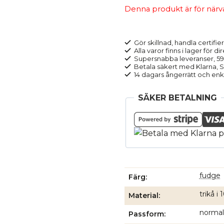
Denna produkt är för närvara
Gör skillnad, handla certifier
Alla varor finns i lager för di
Supersnabba leveranser, 5
Betala säkert med Klarna, Sw
14 dagars ångerrätt och enk
SÄKER BETALNING
fudge
Färg
trikå i
Material
normal
Passform