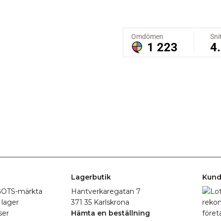
Lagerbutik
Kund
r GOTS-märkta
Hantverkaregatan 7
 lager
371 35 Karlskrona
ser
Hämta en beställning