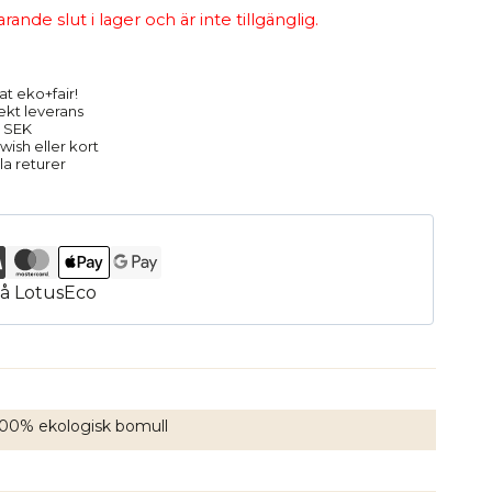
nde slut i lager och är inte tillgänglig.
at eko+fair!
rekt leverans
9 SEK
ish eller kort
la returer
 100% ekologisk bomull