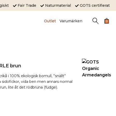
ogiskt
Fair Trade
Naturmaterial
GOTS certifierat
Outlet
Varumärken
0
RLE brun
rikå i 100% ekologisk bomull, ”snällt”
 sidofickor, vida ben men annars normal
n, lite åt det rödbruna (fudge).