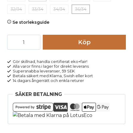
32/34
33/34
34/34
36/34
Se storleksguide
Chinos
Köp
herr
AATO
SLIM
Gör skillnad, handla certifierat eko+fair!
Alla varor finns i lager för direkt leverans
två
Supersnabba leveranser, 59 SEK
längder
Betala säkert med Klarna, Swish eller kort
14 dagars ångerrätt och enkla returer
mörkgrå
mängd
SÄKER BETALNING