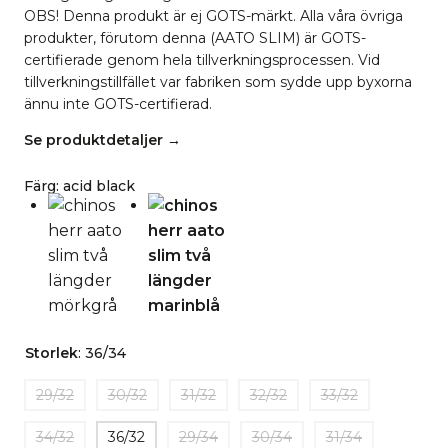
OBS! Denna produkt är ej GOTS-märkt. Alla våra övriga
produkter, förutom denna (AATO SLIM) är GOTS-
certifierade genom hela tillverkningsprocessen. Vid
tillverkningstillfället var fabriken som sydde upp byxorna
ännu inte GOTS-certifierad.
Se produktdetaljer →
Färg
:
acid black
Storlek
:
36/34
29/32
30/32
31/32
32/32
33/32
34/32
36/32
29/34
30/34
31/34