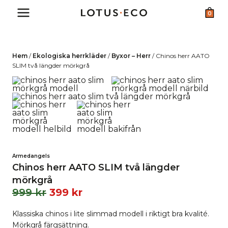
Skip
0
to
content
Hem
/
Ekologiska herrkläder
/
Byxor – Herr
/
Chinos herr AATO
SLIM två längder mörkgrå
Armedangels
Chinos herr AATO SLIM två längder
mörkgrå
999
kr
399
kr
Klassiska chinos i lite slimmad modell i riktigt bra kvalité.
Mörkgrå färgsättning.