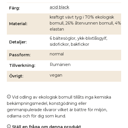
acid black
Färg
kraftigt vävt tyg i 70% ekologisk
bomull, 26% återvunnen bomull, 4%
Material
elastan
6 bältesöglor, ykk-blixtlåsgylf,
Detaljer
sidofickor, bakfickor
normal
Passform
Rumänien
Tillverkning
vegan
Övrigt
Vid odling av ekologisk bomull tillåts inga kemiska
bekämpningsmedel, konstgödning eller
genmanipulerade råvaror vilket är bättre för miljön,
odlarna och för dig som kund.
Ställ en fråga om denna produkt