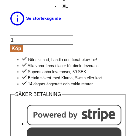
XL
Se storleksguide
Linne
dam
Köp
ull/silke
Gör skillnad, handla certifierat eko+fair!
FREYA
Alla varor finns i lager för direkt leverans
naturvit
Supersnabba leveranser, 59 SEK
mängd
Betala säkert med Klarna, Swish eller kort
14 dagars ångerrätt och enkla returer
SÄKER BETALNING