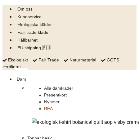
Skip
Om oss
to
Kundservice
content
Ekologiska kläder
Fair trade kläder
Hållbarhet
EU shipping 🇪🇺
Ekologiskt
Fair Trade
Naturmaterial
GOTS
certifierat
Dam
Alla damkläder
Presentkort
Nyheter
REA
Toppar basic