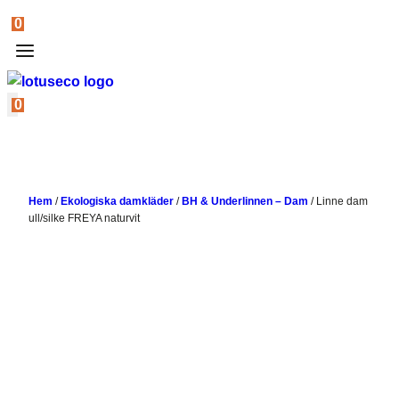
0
0
Hem
/
Ekologiska damkläder
/
BH & Underlinnen – Dam
/
Linne dam
ull/silke FREYA naturvit