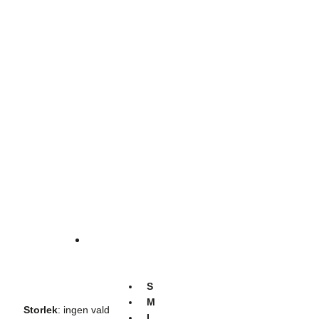
S
M
Storlek
:
ingen vald
L