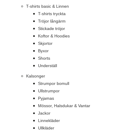
T-shirts basic & Linnen
T-shirts tryckta
Tröjor långärm
Stickade tröjor
Koftor & Hoodies
Skjortor
Byxor
Shorts
Underställ
Kalsonger
Strumpor bomull
Ullstrumpor
Pyjamas
Mössor, Halsdukar & Vantar
Jackor
Linnekläder
Ullkläder