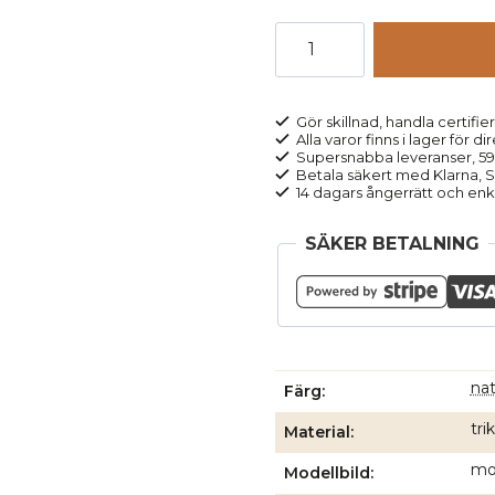
Leggings
ull/silke
FENJA
naturvit
Gör skillnad, handla certifier
Alla varor finns i lager för di
mängd
Supersnabba leveranser, 5
Betala säkert med Klarna, Sw
14 dagars ångerrätt och enk
SÄKER BETALNING
nat
Färg
tri
Material
mod
Modellbild