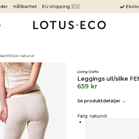
äder
Hållbarhet
EU shipping 🇪🇺
Ekol
A
silke FENJA naturvit
Living Crafts
Leggings ull/silke FE
659
kr
Se produktdetaljer →
Färg
:
naturvit