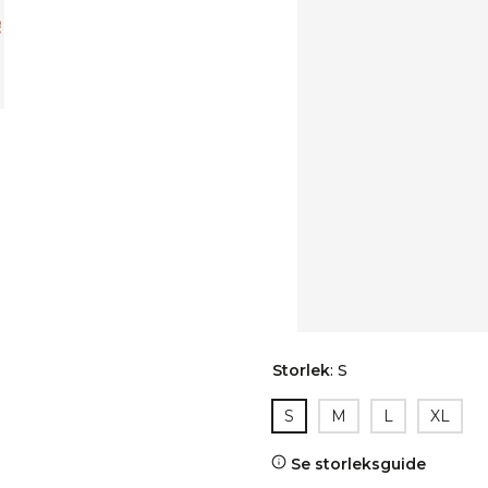
Storlek
:
S
S
M
L
XL
Se storleksguide