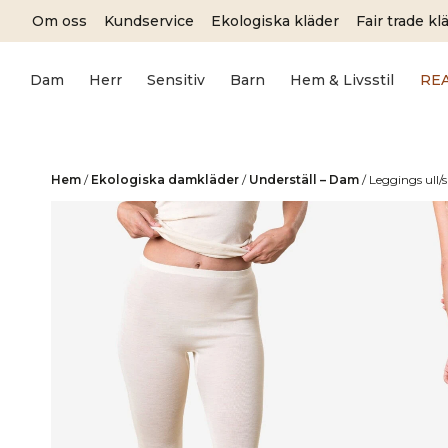
Skip
Om oss
Kundservice
Ekologiska kläder
Fair trade kl
to
content
Dam
Herr
Sensitiv
Barn
Hem & Livsstil
RE
Hem
/
Ekologiska damkläder
/
Underställ – Dam
/
Leggings ull/