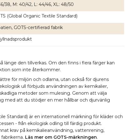
36/38, M: 40/42, L: 44/46, XL: 48/50
S (Global Organic Textile Standard)
atien, GOTS-certifierad fabrik
yllnadsprodukt
å länge den tillverkas. Om den finns i flera färger kan
lektion som inte återkommer.
bättre för miljön och odlarna, utan också för djurens
 ekologisk ull förbjuds användningen av kemikalier,
 skadliga metoder som mulesing. Genom att välja
ygg med att du stödjer en mer hållbar och djurvänlig
le Standard) är en internationell märkning för kläder och
essen - från ekologisk odling till färdig produkt.
 annat krav på kemikalieanvändning, vattenrening,
i fabrikerna.
Läs mer om GOTS-märkningen
.