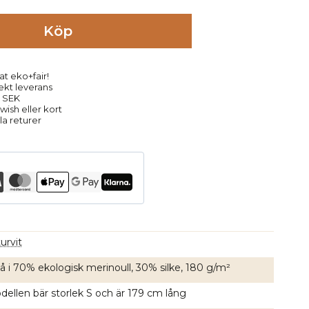
Köp
at eko+fair!
rekt leverans
9 SEK
ish eller kort
la returer
urvit
kå i 70% ekologisk merinoull, 30% silke, 180 g/m²
ellen bär storlek S och är 179 cm lång