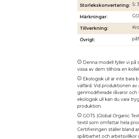
S: 
Storlekskonvertering
GOT
Märkningar
Kro
Tillverkning
påf
Övrigt
Denna modell fyller vi på s
vissa av dem tillhöra en kol
Ekologisk ull är inte bara 
välfärd. Vid produktionen av
genmodifierade råvaror och
ekologisk ull kan du vara tr
produktion.
GOTS (Global Organic Texti
textil som omfattar hela proc
Certifieringen ställer bland
spårbarhet och arbetsvillkor 