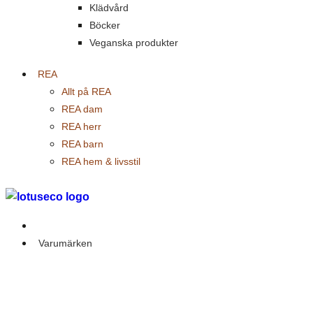
Klädvård
Böcker
Veganska produkter
REA
Allt på REA
REA dam
REA herr
REA barn
REA hem & livsstil
Outlet
Varumärken