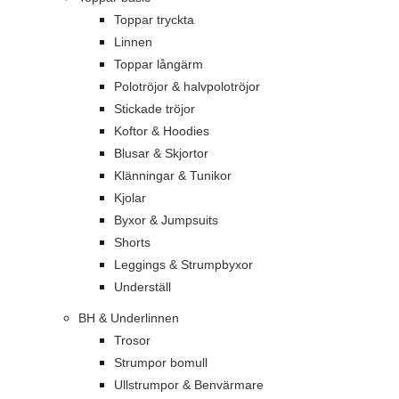
Toppar tryckta
Linnen
Toppar långärm
Polotröjor & halvpolotröjor
Stickade tröjor
Koftor & Hoodies
Blusar & Skjortor
Klänningar & Tunikor
Kjolar
Byxor & Jumpsuits
Shorts
Leggings & Strumpbyxor
Underställ
BH & Underlinnen
Trosor
Strumpor bomull
Ullstrumpor & Benvärmare