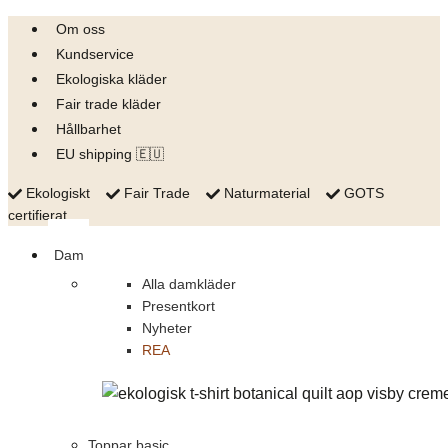
Skip
Om oss
to
Kundservice
content
Ekologiska kläder
Fair trade kläder
Hållbarhet
EU shipping 🇪🇺
Ekologiskt
Fair Trade
Naturmaterial
GOTS
certifierat
Dam
Alla damkläder
Presentkort
Nyheter
REA
Toppar basic