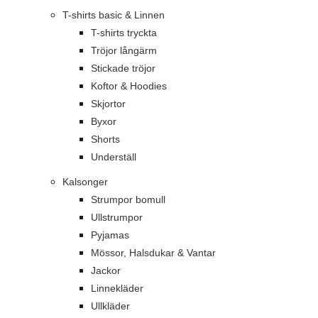
T-shirts basic & Linnen
T-shirts tryckta
Tröjor långärm
Stickade tröjor
Koftor & Hoodies
Skjortor
Byxor
Shorts
Underställ
Kalsonger
Strumpor bomull
Ullstrumpor
Pyjamas
Mössor, Halsdukar & Vantar
Jackor
Linnekläder
Ullkläder