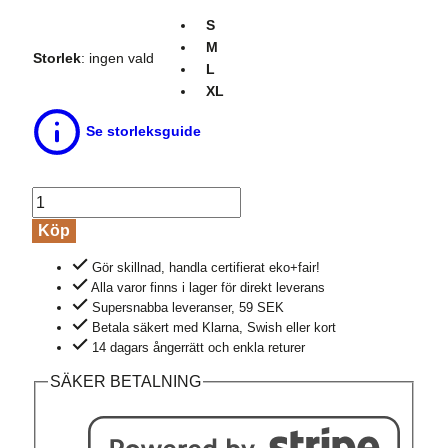
S
M
Storlek
:
ingen vald
L
XL
Se storleksguide
Undertröja
ull/silke
Köp
FELICIA
Gör skillnad, handla certifierat eko+fair!
naturvit
Alla varor finns i lager för direkt leverans
mängd
Supersnabba leveranser, 59 SEK
Betala säkert med Klarna, Swish eller kort
14 dagars ångerrätt och enkla returer
SÄKER BETALNING