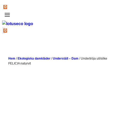
0
0
Hem
/
Ekologiska damkläder
/
Underställ – Dam
/
Undertröja ull/silke
FELICIA naturvit