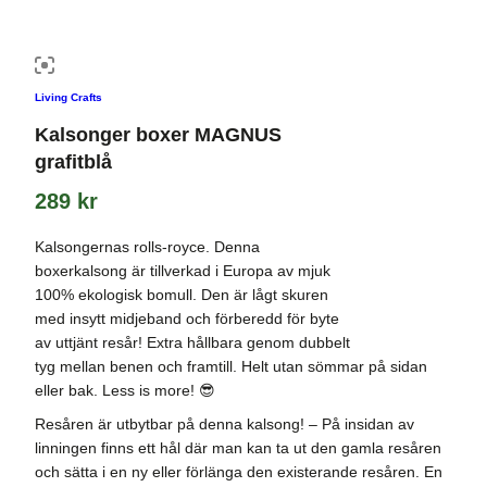
Living Crafts
Kalsonger boxer MAGNUS
grafitblå
289
kr
Kalsongernas rolls-royce. Denna
boxerkalsong är tillverkad i Europa av mjuk
100% ekologisk bomull. Den är lågt skuren
med insytt midjeband och förberedd för byte
av uttjänt resår! Extra hållbara genom dubbelt
tyg mellan benen och framtill. Helt utan sömmar på sidan
eller bak. Less is more! 😎
Resåren är utbytbar på denna kalsong! – På insidan av
linningen finns ett hål där man kan ta ut den gamla resåren
och sätta i en ny eller förlänga den existerande resåren. En