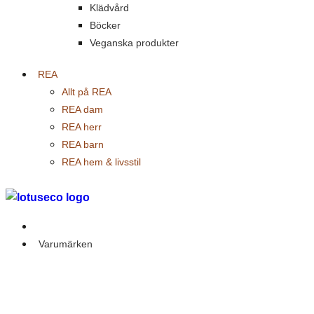
Klädvård
Böcker
Veganska produkter
REA
Allt på REA
REA dam
REA herr
REA barn
REA hem & livsstil
Outlet
Varumärken