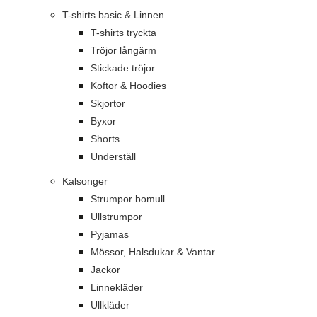
T-shirts basic & Linnen
T-shirts tryckta
Tröjor långärm
Stickade tröjor
Koftor & Hoodies
Skjortor
Byxor
Shorts
Underställ
Kalsonger
Strumpor bomull
Ullstrumpor
Pyjamas
Mössor, Halsdukar & Vantar
Jackor
Linnekläder
Ullkläder