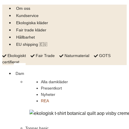
Skip
Om oss
to
Kundservice
content
Ekologiska kläder
Fair trade kläder
Hållbarhet
EU shipping 🇪🇺
Ekologiskt
Fair Trade
Naturmaterial
GOTS
certifierat
Dam
Alla damkläder
Presentkort
Nyheter
REA
Toppar basic