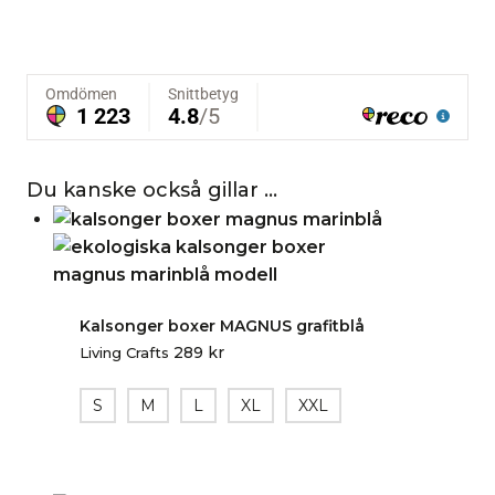
Du kanske också gillar …
Kalsonger boxer MAGNUS grafitblå
289
kr
Living Crafts
S
M
L
XL
XXL