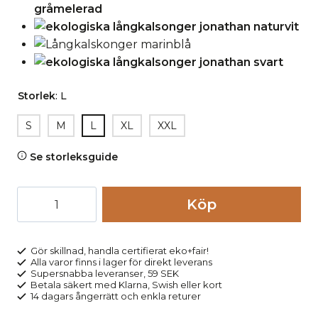
Storlek
:
L
S
M
L
XL
XXL
Se storleksguide
Långkalsonger
Köp
100%
bomull
JONATHAN
Gör skillnad, handla certifierat eko+fair!
Alla varor finns i lager för direkt leverans
grafitblå
Supersnabba leveranser, 59 SEK
mängd
Betala säkert med Klarna, Swish eller kort
14 dagars ångerrätt och enkla returer