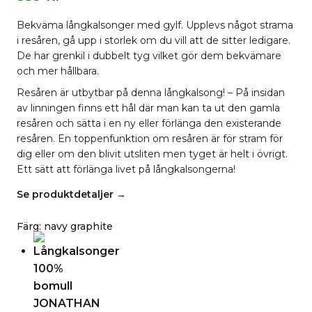
Bekväma långkalsonger med gylf. Upplevs något strama
i resåren, gå upp i storlek om du vill att de sitter ledigare.
De har grenkil i dubbelt tyg vilket gör dem bekvämare
och mer hållbara.
Resåren är utbytbar på denna långkalsong! – På insidan
av linningen finns ett hål där man kan ta ut den gamla
resåren och sätta i en ny eller förlänga den existerande
resåren. En toppenfunktion om resåren är för stram för
dig eller om den blivit utsliten men tyget är helt i övrigt.
Ett sätt att förlänga livet på långkalsongerna!
Se produktdetaljer →
Färg
:
navy graphite