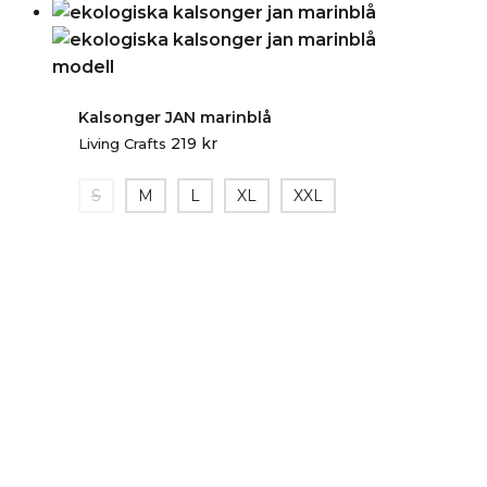
Kalsonger JAN marinblå
219
kr
Living Crafts
S
M
L
XL
XXL