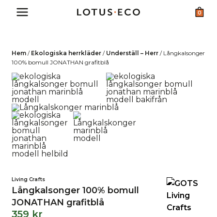
Skip
0
to
content
Hem
/
Ekologiska herrkläder
/
Underställ – Herr
/
Långkalsonger
100% bomull JONATHAN grafitblå
Living Crafts
Långkalsonger 100% bomull
JONATHAN grafitblå
359
kr